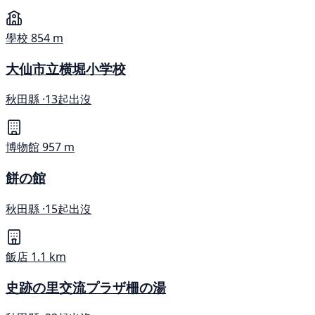
學校
854 m
大仙市立横堀小学校
秋田縣 ·
13起出沒
博物館
957 m
餅の館
秋田縣 ·
15起出沒
飯店
1.1 km
史跡の里交流プラザ柵の湯