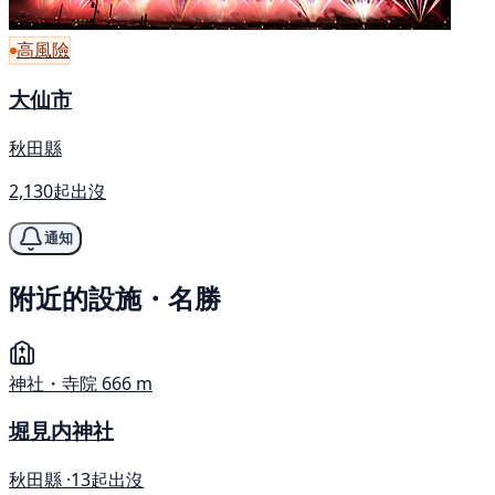
高風險
大仙市
秋田縣
2,130起出沒
通知
附近的設施・名勝
神社・寺院
666 m
堀見内神社
秋田縣 ·
13起出沒