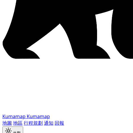
Kumamap
Kumamap
地圖
地區
行程規劃
通知
回報