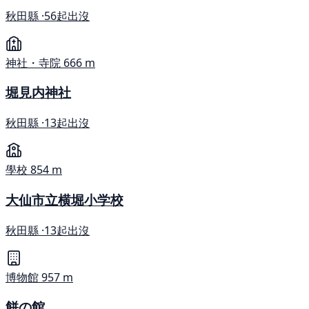
秋田縣 ·
56起出沒
神社・寺院
666 m
堀見内神社
秋田縣 ·
13起出沒
學校
854 m
大仙市立横堀小学校
秋田縣 ·
13起出沒
博物館
957 m
餅の館