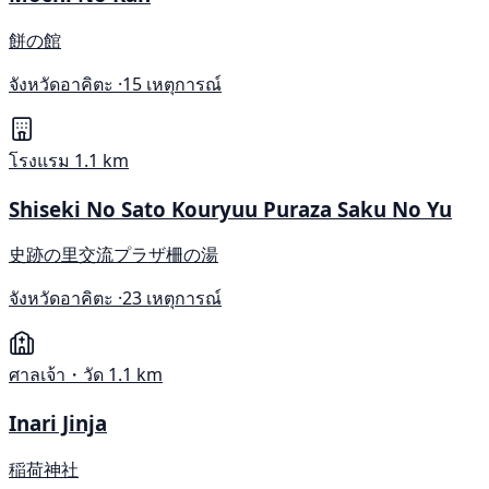
餅の館
จังหวัดอาคิตะ ·
15 เหตุการณ์
โรงแรม
1.1 km
Shiseki No Sato Kouryuu Puraza Saku No Yu
史跡の里交流プラザ柵の湯
จังหวัดอาคิตะ ·
23 เหตุการณ์
ศาลเจ้า・วัด
1.1 km
Inari Jinja
稲荷神社