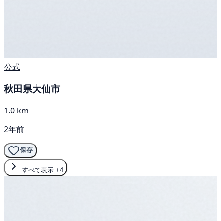
公式
秋田県大仙市
1.0 km
2年前
保存
すべて表示
+4