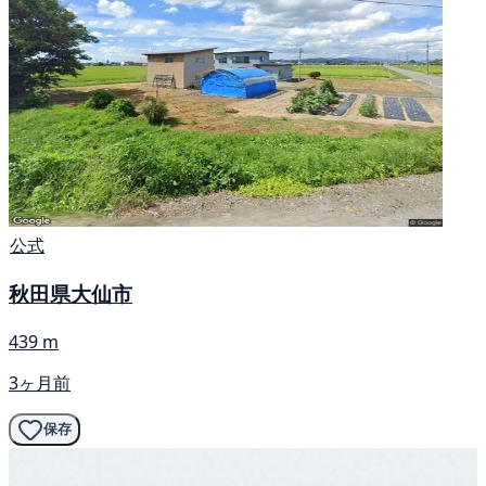
公式
秋田県大仙市
439 m
3ヶ月前
保存