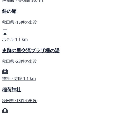
博物館・美術館
957 m
餅の館
秋田県 ·
15件の出没
ホテル
1.1 km
史跡の里交流プラザ柵の湯
秋田県 ·
23件の出没
神社・寺院
1.1 km
稲荷神社
秋田県 ·
13件の出没