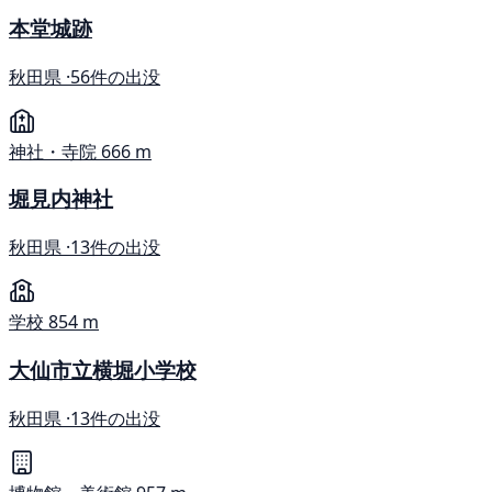
本堂城跡
秋田県 ·
56件の出没
神社・寺院
666 m
堀見内神社
秋田県 ·
13件の出没
学校
854 m
大仙市立横堀小学校
秋田県 ·
13件の出没