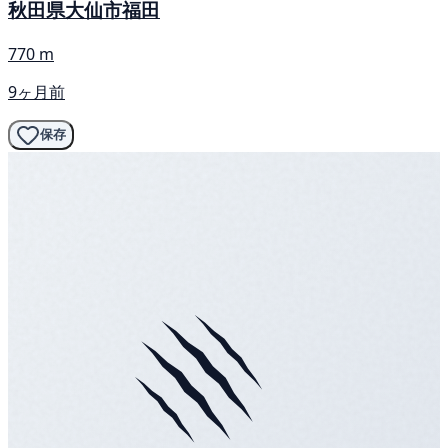
秋田県大仙市福田
770 m
9ヶ月前
保存