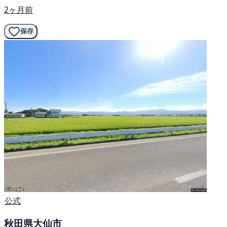
2ヶ月前
保存
公式
秋田県大仙市