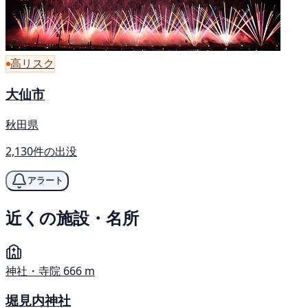
高リスク
大仙市
秋田県
2,130件の出没
アラート
近くの施設・名所
神社・寺院
666 m
堀見内神社