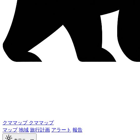
クママップ
クママップ
マップ
地域
旅行計画
アラート
報告