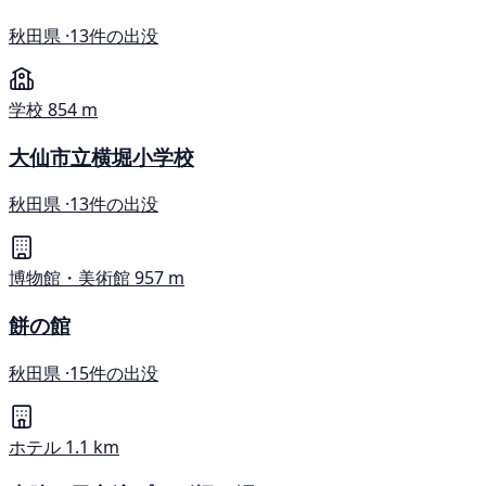
秋田県 ·
13件の出没
学校
854 m
大仙市立横堀小学校
秋田県 ·
13件の出没
博物館・美術館
957 m
餅の館
秋田県 ·
15件の出没
ホテル
1.1 km