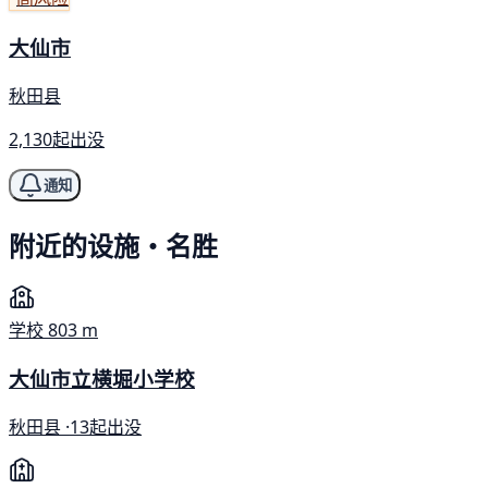
大仙市
秋田县
2,130起出没
通知
附近的设施・名胜
学校
803 m
大仙市立横堀小学校
秋田县 ·
13起出没