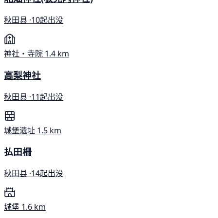
秋田县 ·
10起出没
神社・寺院
1.4 km
高梨神社
秋田县 ·
11起出没
城堡遗址
1.5 km
払田柵
秋田县 ·
14起出没
城堡
1.6 km