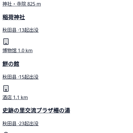
神社・寺院
825 m
稲荷神社
秋田县 ·
13起出没
博物馆
1.0 km
餅の館
秋田县 ·
15起出没
酒店
1.1 km
史跡の里交流プラザ柵の湯
秋田县 ·
23起出没