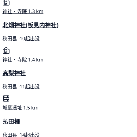
神社・寺院
1.3 km
北畑神社(板見内神社)
秋田县 ·
10起出没
神社・寺院
1.4 km
高梨神社
秋田县 ·
11起出没
城堡遗址
1.5 km
払田柵
秋田县 ·
14起出没