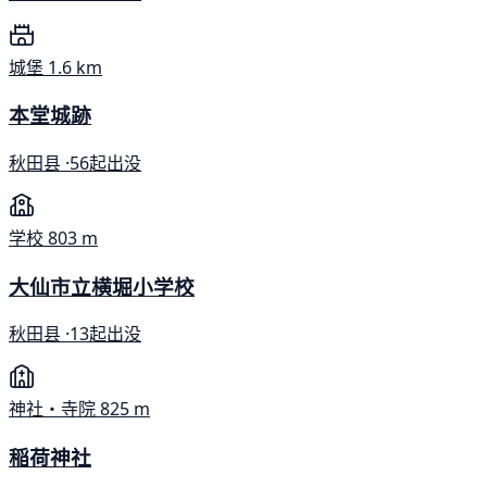
城堡
1.6 km
本堂城跡
秋田县 ·
56起出没
学校
803 m
大仙市立横堀小学校
秋田县 ·
13起出没
神社・寺院
825 m
稲荷神社