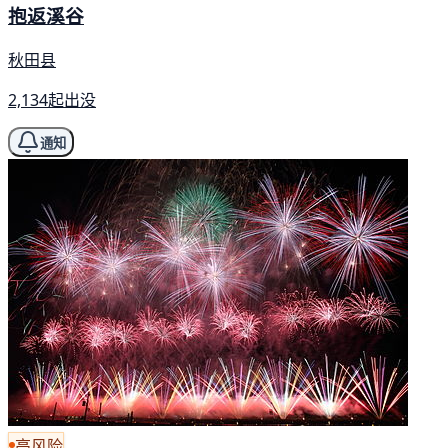
抱返溪谷
秋田县
2,134起出没
通知
高风险