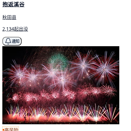
抱返溪谷
秋田县
2,134起出没
通知
高风险