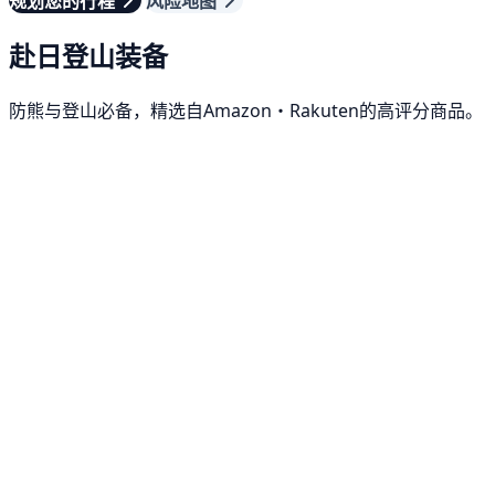
规划您的行程
风险地图
赴日登山装备
防熊与登山必备，精选自Amazon・Rakuten的高评分商品。