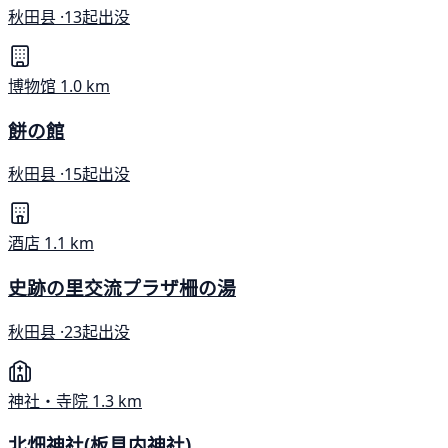
秋田县 ·
13起出没
博物馆
1.0 km
餅の館
秋田县 ·
15起出没
酒店
1.1 km
史跡の里交流プラザ柵の湯
秋田县 ·
23起出没
神社・寺院
1.3 km
北畑神社(板見内神社)