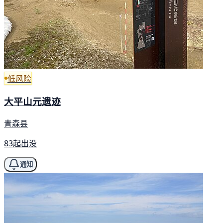
低风险
大平山元遗迹
青森县
83起出没
通知