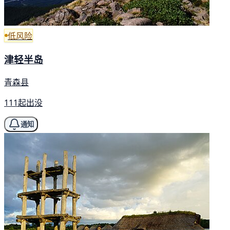
低风险
津轻半岛
青森县
111起出没
通知