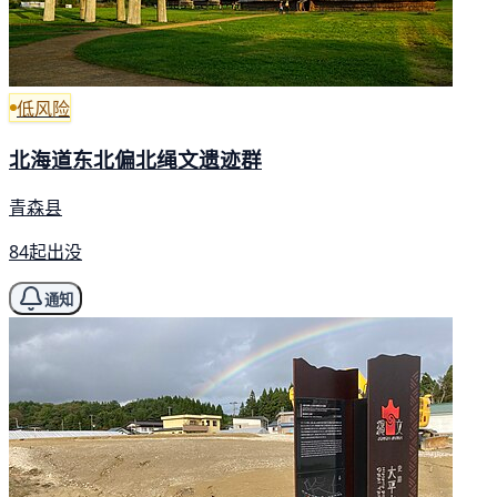
低风险
北海道东北偏北绳文遗迹群
青森县
84起出没
通知