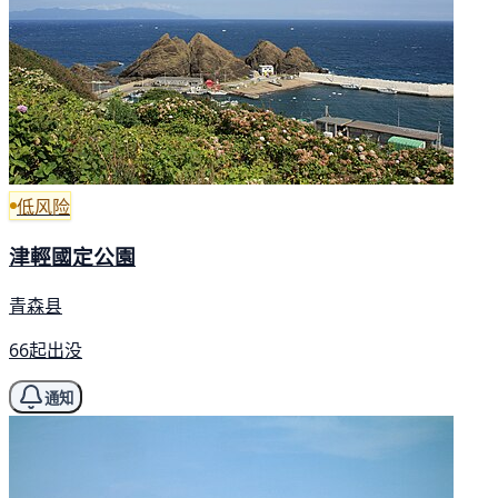
低风险
津輕國定公園
青森县
66起出没
通知