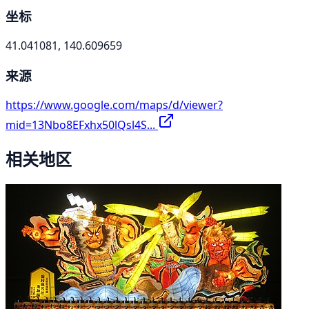
坐标
41.041081, 140.609659
来源
https://www.google.com/maps/d/viewer?
mid=13Nbo8EFxhx50lQsl4S...
相关地区