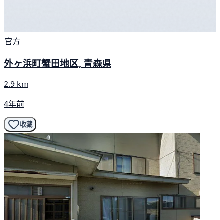
官方
外ヶ浜町蟹田地区, 青森県
2.9 km
4年前
收藏