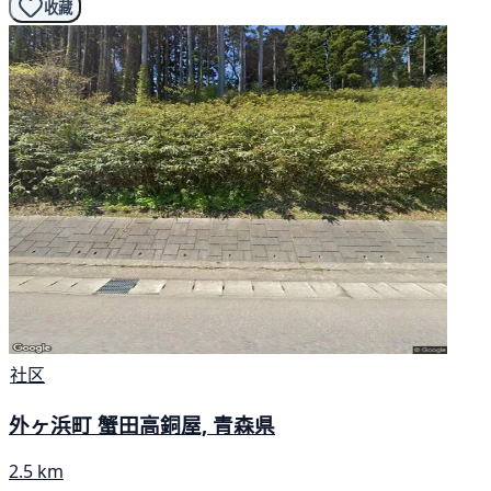
收藏
社区
外ヶ浜町 蟹田高銅屋, 青森県
2.5 km