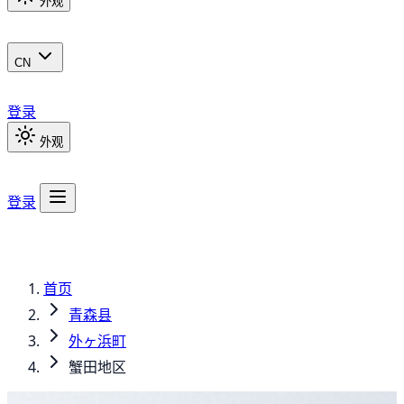
外观
CN
登录
外观
登录
首页
青森县
外ヶ浜町
蟹田地区