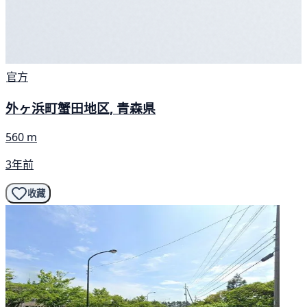
官方
外ヶ浜町蟹田地区, 青森県
560 m
3年前
收藏