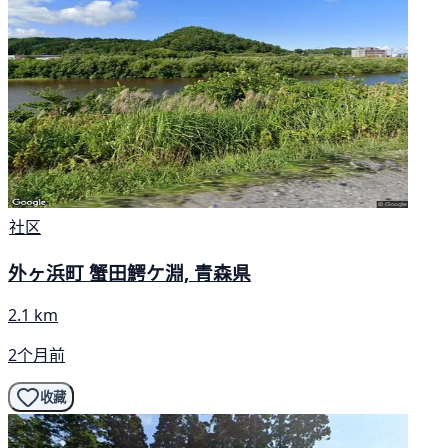
社区
外ヶ浜町 蟹田鰐ケ淵, 青森県
2.1 km
2个月前
收藏