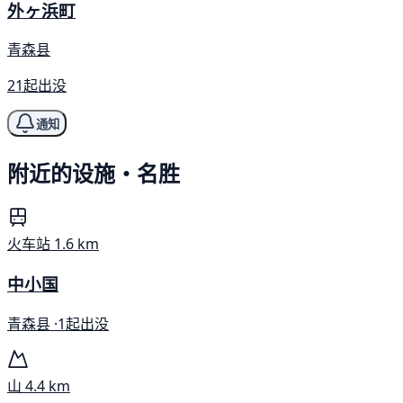
外ヶ浜町
青森县
21起出没
通知
附近的设施・名胜
火车站
1.6 km
中小国
青森县 ·
1起出没
山
4.4 km