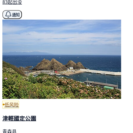
83起出没
通知
低风险
津輕國定公園
青森县