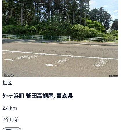
社区
外ヶ浜町 蟹田高銅屋, 青森県
2.4 km
2个月前