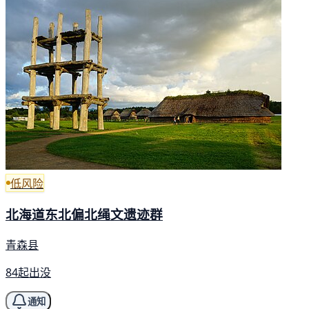
低风险
北海道东北偏北绳文遗迹群
青森县
84起出没
通知