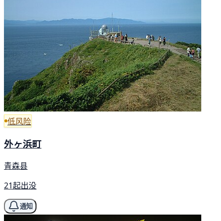
低风险
外ヶ浜町
青森县
21起出没
通知