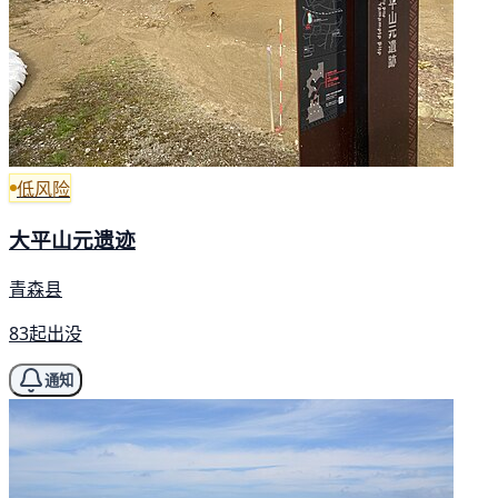
低风险
大平山元遗迹
青森县
83起出没
通知