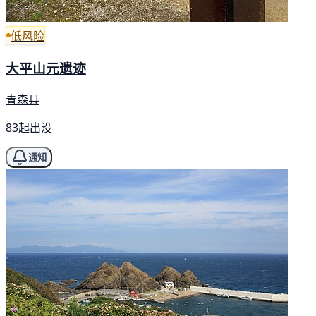
低风险
大平山元遗迹
青森县
83起出没
通知