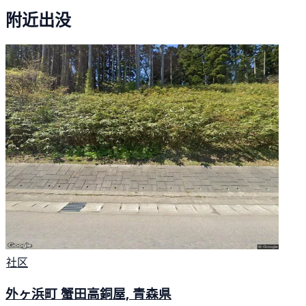
附近出没
社区
外ヶ浜町 蟹田高銅屋, 青森県