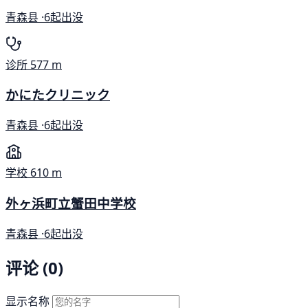
青森县 ·
6起出没
诊所
577 m
かにたクリニック
青森县 ·
6起出没
学校
610 m
外ヶ浜町立蟹田中学校
青森县 ·
6起出没
评论 (0)
显示名称