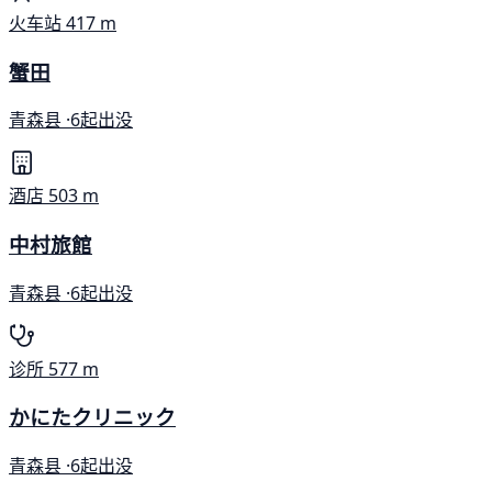
火车站
417 m
蟹田
青森县 ·
6起出没
酒店
503 m
中村旅館
青森县 ·
6起出没
诊所
577 m
かにたクリニック
青森县 ·
6起出没