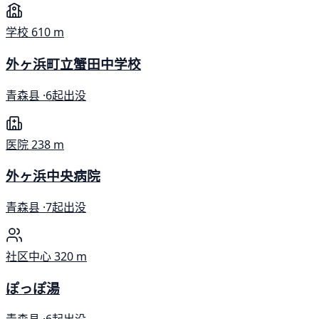
学校
610 m
外ヶ浜町立蟹田中学校
青森县 ·
6起出没
医院
238 m
外ヶ浜中央病院
青森县 ·
7起出没
社区中心
320 m
ぽっぽ湯