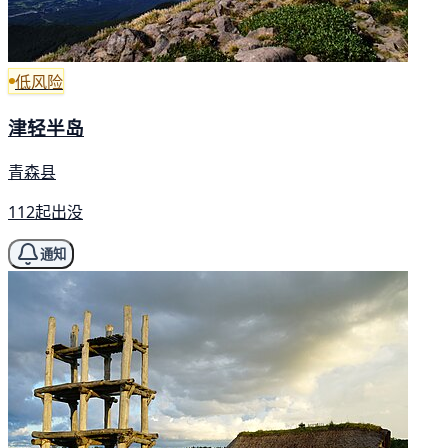
低风险
津轻半岛
青森县
112起出没
通知