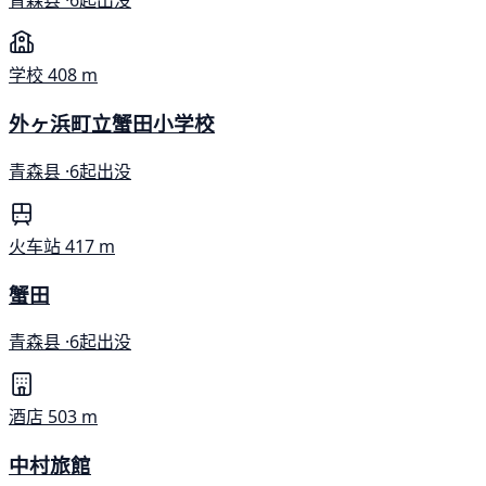
青森县 ·
6起出没
学校
408 m
外ヶ浜町立蟹田小学校
青森县 ·
6起出没
火车站
417 m
蟹田
青森县 ·
6起出没
酒店
503 m
中村旅館