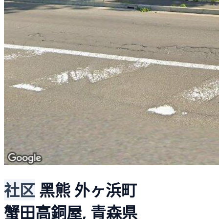
社区
黑熊
外ヶ浜町
蟹田高銅屋, 青森県