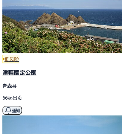
低风险
津輕國定公園
青森县
66起出没
通知