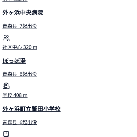
外ヶ浜中央病院
青森县 ·
7起出没
社区中心
320 m
ぽっぽ湯
青森县 ·
6起出没
学校
408 m
外ヶ浜町立蟹田小学校
青森县 ·
6起出没