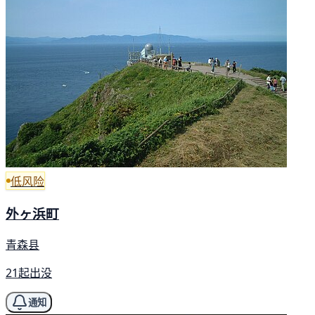
低风险
外ヶ浜町
青森县
21起出没
通知