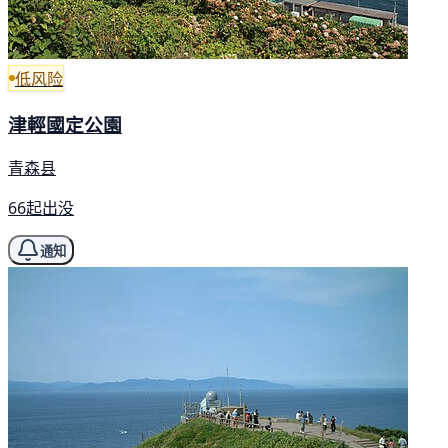
低风险
津輕國定公園
青森县
66起出没
通知