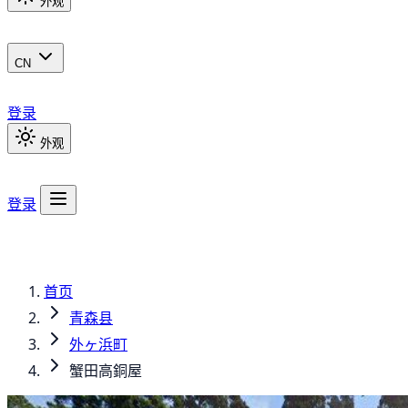
外观
CN
登录
外观
登录
首页
青森县
外ヶ浜町
蟹田高銅屋