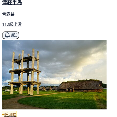
津轻半岛
青森县
112起出没
通知
低风险