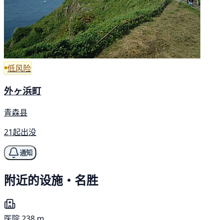
低风险
外ヶ浜町
青森县
21起出没
通知
附近的设施・名胜
医院
238 m