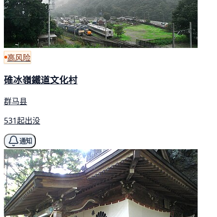
高风险
碓冰嶺鐵道文化村
群马县
531起出没
通知