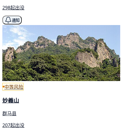
298起出没
通知
中等风险
妙義山
群马县
207起出没