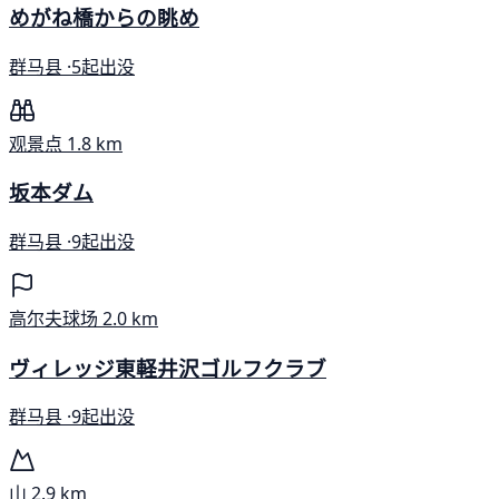
めがね橋からの眺め
群马县 ·
5起出没
观景点
1.8 km
坂本ダム
群马县 ·
9起出没
高尔夫球场
2.0 km
ヴィレッジ東軽井沢ゴルフクラブ
群马县 ·
9起出没
山
2.9 km