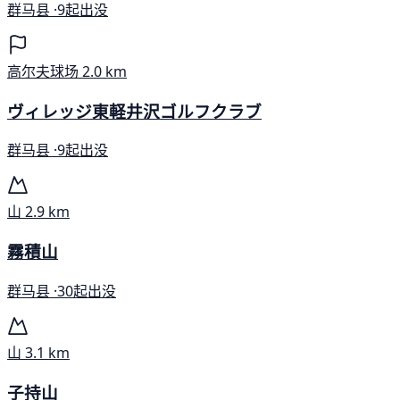
群马县 ·
9起出没
高尔夫球场
2.0 km
ヴィレッジ東軽井沢ゴルフクラブ
群马县 ·
9起出没
山
2.9 km
霧積山
群马县 ·
30起出没
山
3.1 km
子持山