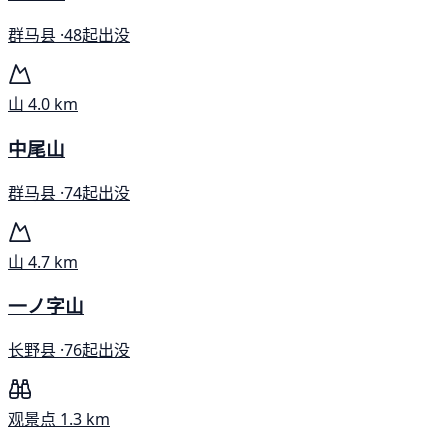
群马县 ·
48起出没
山
4.0 km
中尾山
群马县 ·
74起出没
山
4.7 km
一ノ字山
长野县 ·
76起出没
观景点
1.3 km