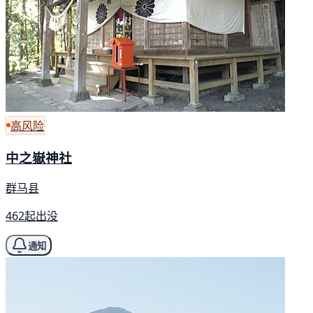
高风险
中之嶽神社
群马县
462起出没
通知