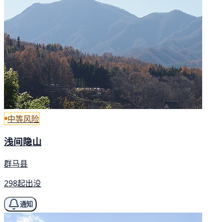
中等风险
浅间隐山
群马县
298起出没
通知