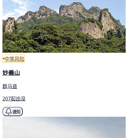
中等风险
妙義山
群马县
207起出没
通知