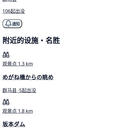
106起出没
通知
附近的设施・名胜
观景点
1.3 km
めがね橋からの眺め
群马县 ·
5起出没
观景点
1.8 km
坂本ダム