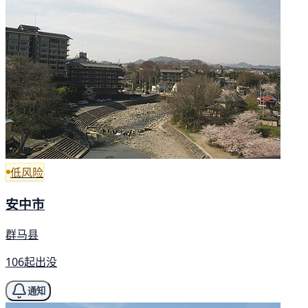
低风险
安中市
群马县
106起出没
通知