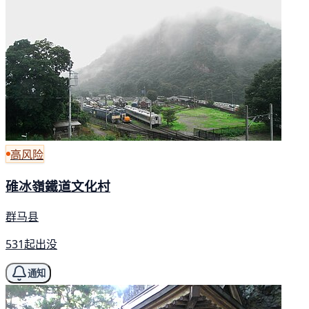
高风险
碓冰嶺鐵道文化村
群马县
531起出没
通知