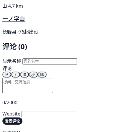
山
4.7 km
一ノ字山
长野县 ·
76起出没
评论 (0)
显示名称
评论
0/2000
Website
发表评论