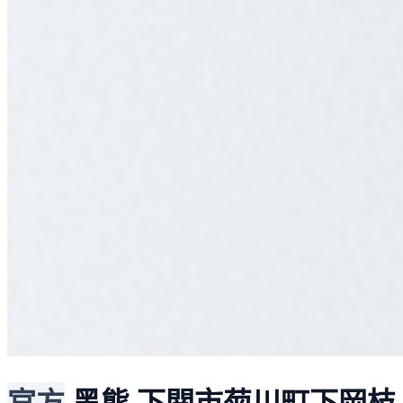
官方
黑熊
下関市菊川町下岡枝,