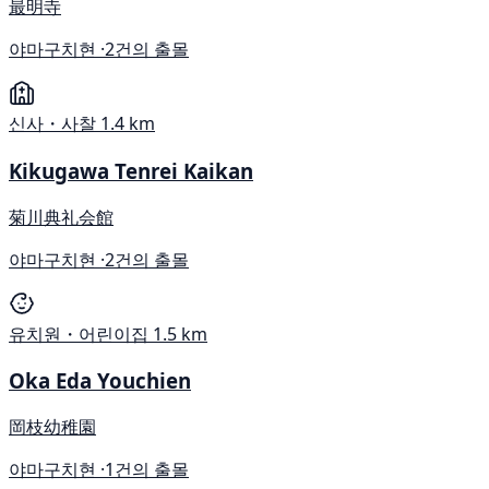
最明寺
야마구치현 ·
2건의 출몰
신사・사찰
1.4 km
Kikugawa Tenrei Kaikan
菊川典礼会館
야마구치현 ·
2건의 출몰
유치원・어린이집
1.5 km
Oka Eda Youchien
岡枝幼稚園
야마구치현 ·
1건의 출몰