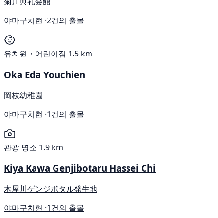
菊川典礼会館
야마구치현 ·
2건의 출몰
유치원・어린이집
1.5 km
Oka Eda Youchien
岡枝幼稚園
야마구치현 ·
1건의 출몰
관광 명소
1.9 km
Kiya Kawa Genjibotaru Hassei Chi
木屋川ゲンジボタル発生地
야마구치현 ·
1건의 출몰