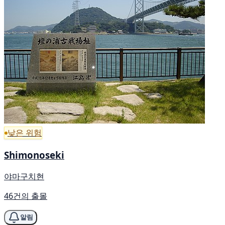
낮은 위험
Shimonoseki
야마구치현
46건의 출몰
알림