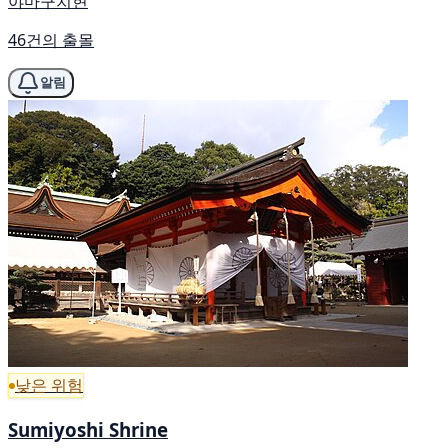
야마구치현
46건의 출몰
알림
낮은 위험
Sumiyoshi Shrine