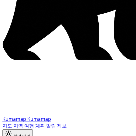
Kumamap
Kumamap
지도
지역
여행 계획
알림
제보