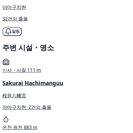
야마구치현
32건의 출몰
알림
주변 시설・명소
신사・사찰
111 m
Sakurai Hachimanguu
桜井八幡宮
야마구치현 ·
2건의 출몰
온천 원천
883 m