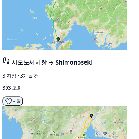
시모노세키항 → Shimonoseki
3 지점 · 3개월 전
393 조회
저장