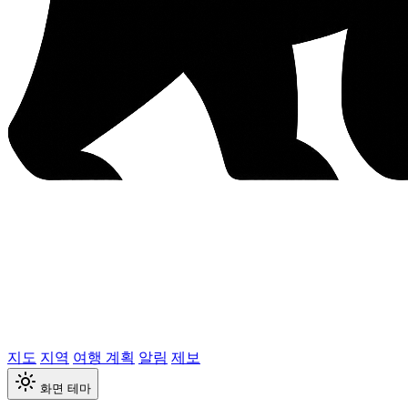
지도
지역
여행 계획
알림
제보
화면 테마