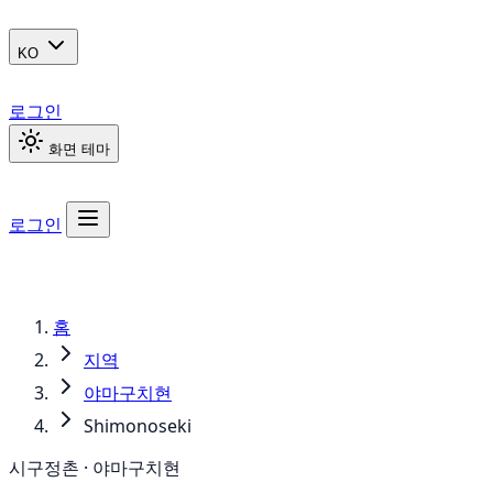
KO
로그인
화면 테마
로그인
홈
지역
야마구치현
Shimonoseki
시구정촌 · 야마구치현