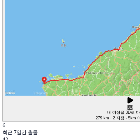
3D
내 여정을 3D로 
279 km
· 2 지점
· 5km
6
최근 7일간 출몰
42