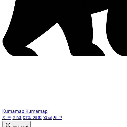
Kumamap
Kumamap
지도
지역
여행 계획
알림
제보