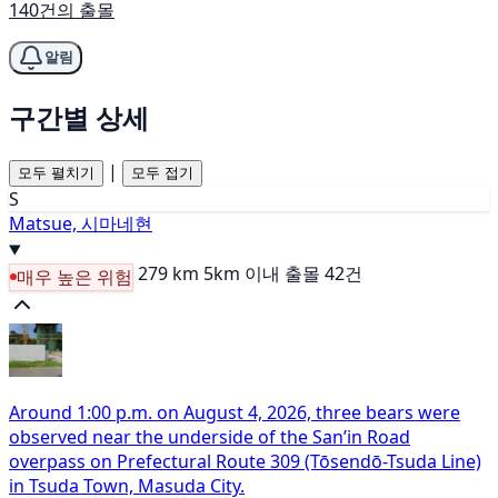
140건의 출몰
알림
구간별 상세
|
모두 펼치기
모두 접기
S
Matsue, 시마네현
279 km
5km 이내 출몰 42건
매우 높은 위험
Around 1:00 p.m. on August 4, 2026, three bears were
observed near the underside of the San’in Road
overpass on Prefectural Route 309 (Tōsendō-Tsuda Line)
in Tsuda Town, Masuda City.