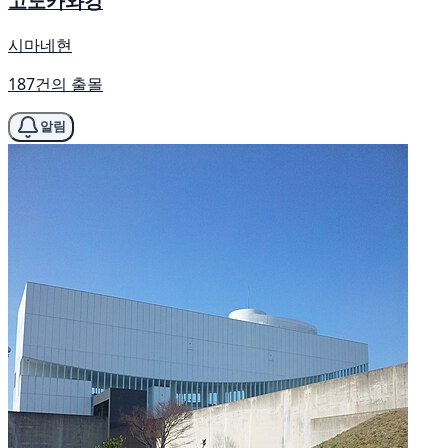
고노카와강
시마네현
187건의 출몰
알림