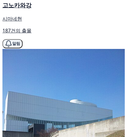
고노카와강
시마네현
187건의 출몰
알림