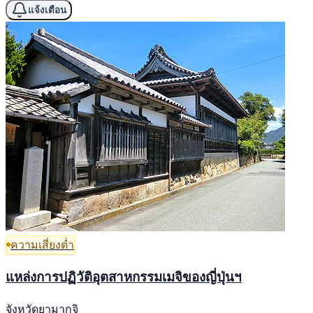
แจ้งเตือน
ความเสี่ยงต่ำ
แหล่งการปฏิวัติอุตสาหกรรมเมจิของญี่ปุ่นฯ
จังหวัดยามากุจิ