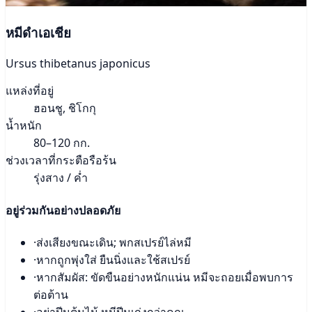
หมีดำเอเชีย
Ursus thibetanus japonicus
แหล่งที่อยู่
ฮอนชู, ชิโกกุ
น้ำหนัก
80–120 กก.
ช่วงเวลาที่กระตือรือร้น
รุ่งสาง / ค่ำ
อยู่ร่วมกันอย่างปลอดภัย
·
ส่งเสียงขณะเดิน; พกสเปรย์ไล่หมี
·
หากถูกพุ่งใส่ ยืนนิ่งและใช้สเปรย์
·
หากสัมผัส: ขัดขืนอย่างหนักแน่น หมีจะถอยเมื่อพบการ
ต่อต้าน
·
อย่าปีนต้นไม้ หมีปีนเก่งกว่าคุณ