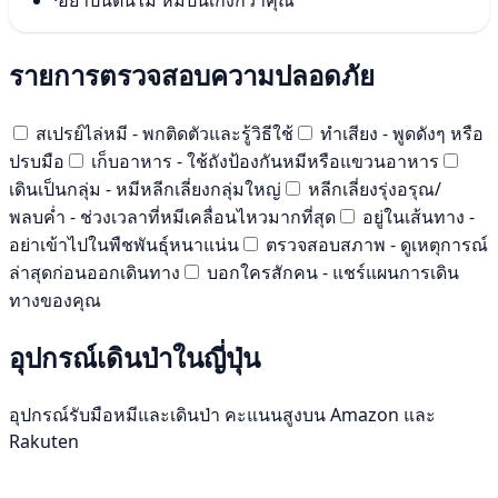
รายการตรวจสอบความปลอดภัย
สเปรย์ไล่หมี - พกติดตัวและรู้วิธีใช้
ทำเสียง - พูดดังๆ หรือ
ปรบมือ
เก็บอาหาร - ใช้ถังป้องกันหมีหรือแขวนอาหาร
เดินเป็นกลุ่ม - หมีหลีกเลี่ยงกลุ่มใหญ่
หลีกเลี่ยงรุ่งอรุณ/
พลบค่ำ - ช่วงเวลาที่หมีเคลื่อนไหวมากที่สุด
อยู่ในเส้นทาง -
อย่าเข้าไปในพืชพันธุ์หนาแน่น
ตรวจสอบสภาพ - ดูเหตุการณ์
ล่าสุดก่อนออกเดินทาง
บอกใครสักคน - แชร์แผนการเดิน
ทางของคุณ
อุปกรณ์เดินป่าในญี่ปุ่น
อุปกรณ์รับมือหมีและเดินป่า คะแนนสูงบน Amazon และ
Rakuten