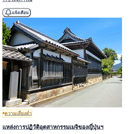
แจ้งเตือน
ความเสี่ยงต่ำ
แหล่งการปฏิวัติอุตสาหกรรมเมจิของญี่ปุ่นฯ