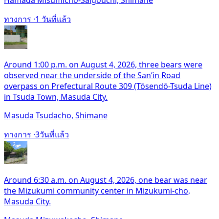
Hamada Misumicho-Saigouchi, Shimane
ทางการ ·
1 วันที่แล้ว
Around 1:00 p.m. on August 4, 2026, three bears were
observed near the underside of the San’in Road
overpass on Prefectural Route 309 (Tōsendō-Tsuda Line)
in Tsuda Town, Masuda City.
Masuda Tsudacho, Shimane
ทางการ ·
3วันที่แล้ว
Around 6:30 a.m. on August 4, 2026, one bear was near
the Mizukumi community center in Mizukumi-cho,
Masuda City.