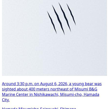
Around 3:30 p.m. on August 6, 2026, a young bear was
sighted about 400 meters northeast of Misumi B&G
Marine Center in Nishikawachi, Misumi-cho, Hamada
City.