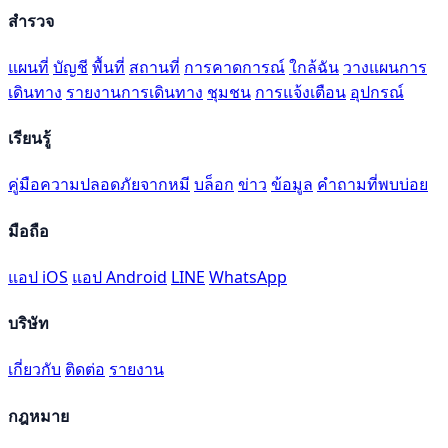
สำรวจ
แผนที่
บัญชี
พื้นที่
สถานที่
การคาดการณ์
ใกล้ฉัน
วางแผนการ
เดินทาง
รายงานการเดินทาง
ชุมชน
การแจ้งเตือน
อุปกรณ์
เรียนรู้
คู่มือความปลอดภัยจากหมี
บล็อก
ข่าว
ข้อมูล
คำถามที่พบบ่อย
มือถือ
แอป iOS
แอป Android
LINE
WhatsApp
บริษัท
เกี่ยวกับ
ติดต่อ
รายงาน
กฎหมาย