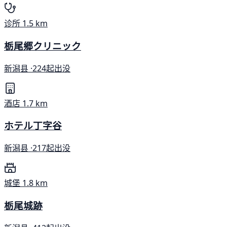
诊所
1.5 km
栃尾郷クリニック
新潟县 ·
224起出没
酒店
1.7 km
ホテル丁字谷
新潟县 ·
217起出没
城堡
1.8 km
栃尾城跡