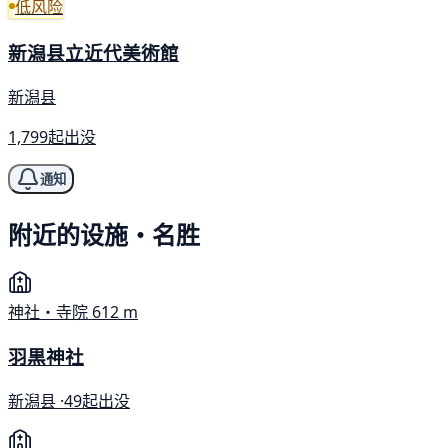
低风险
新潟县立近代美術館
新潟县
1,799起出没
通知
附近的设施・名胜
神社・寺院
612 m
羽黒神社
新潟县 ·
49起出没