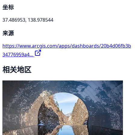
坐标
37.486953, 138.978544
来源
https://www.arcgis.com/apps/dashboards/20b4d06fb3b
34776959a4...
相关地区