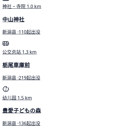
神社・寺院
1.0 km
中山神社
新潟县 ·
110起出没
公交总站
1.3 km
栃尾車庫前
新潟县 ·
219起出没
幼儿园
1.5 km
豊愛子どもの森
新潟县 ·
136起出没