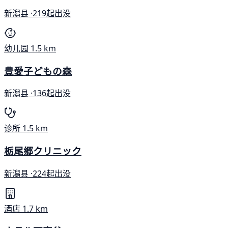
新潟县 ·
219起出没
幼儿园
1.5 km
豊愛子どもの森
新潟县 ·
136起出没
诊所
1.5 km
栃尾郷クリニック
新潟县 ·
224起出没
酒店
1.7 km