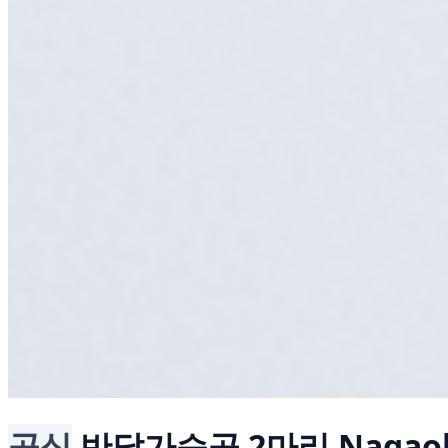
공식
반달가슴곰 2마리
Nagao