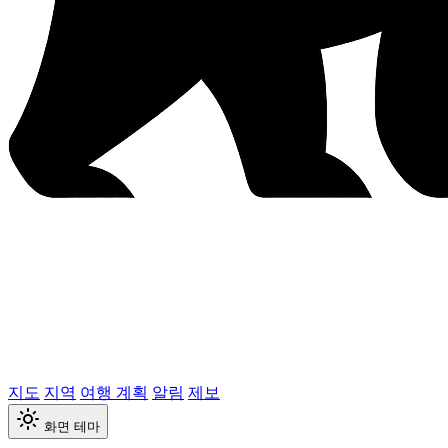
지도
지역
여행 계획
알림
제보
화면 테마