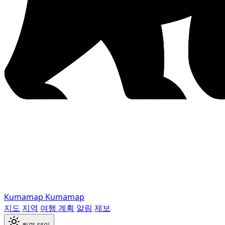
Kumamap
Kumamap
지도
지역
여행 계획
알림
제보