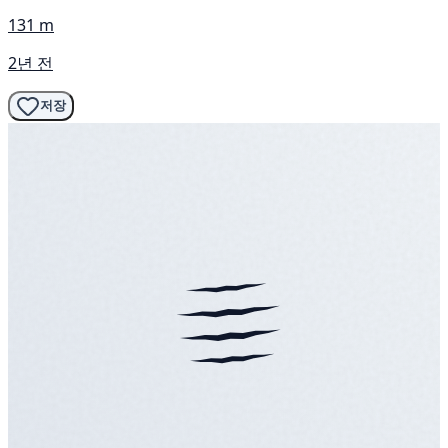
131 m
2년 전
저장