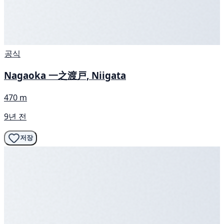
공식
Nagaoka 一之渡戸, Niigata
470 m
9년 전
저장