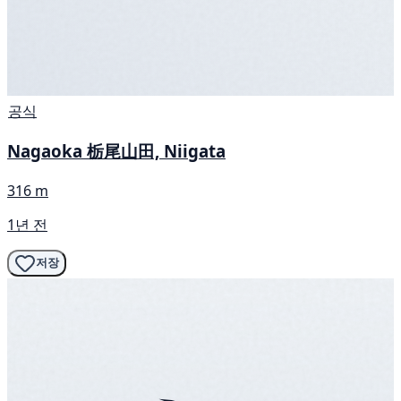
공식
Nagaoka 栃尾山田, Niigata
316 m
1년 전
저장