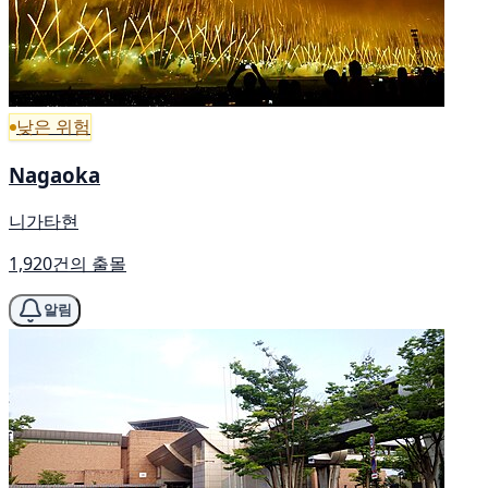
낮은 위험
Nagaoka
니가타현
1,920건의 출몰
알림