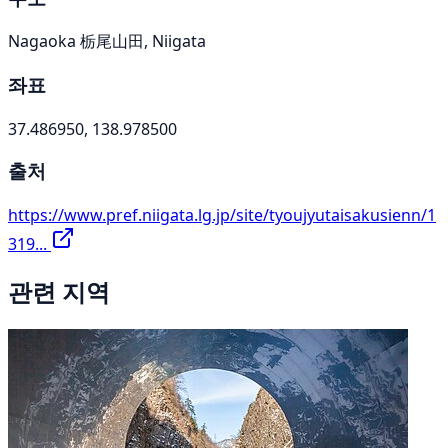
Nagaoka 栃尾山田, Niigata
좌표
37.486950, 138.978500
출처
https://www.pref.niigata.lg.jp/site/tyoujyutaisakusienn/1
319...
관련 지역