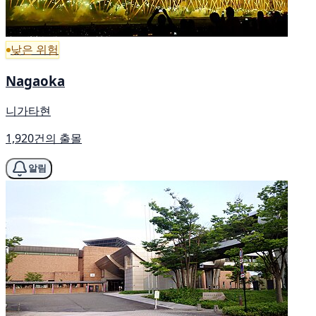
낮은 위험
Nagaoka
니가타현
1,920건의 출몰
알림