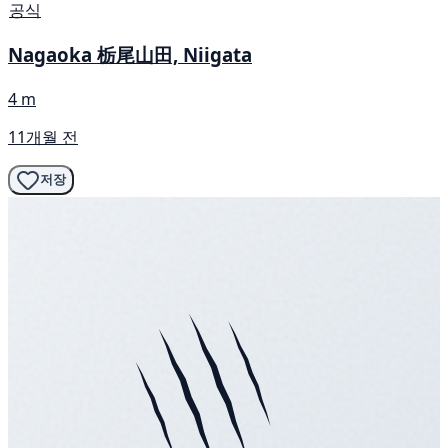
공식
Nagaoka 栃尾山田, Niigata
4 m
11개월 전
저장