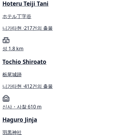
Hoteru Teiji Tani
ホテル丁字谷
니가타현 ·
217건의 출몰
성
1.8 km
Tochio Shiroato
栃尾城跡
니가타현 ·
412건의 출몰
신사・사찰
610 m
Haguro Jinja
羽黒神社