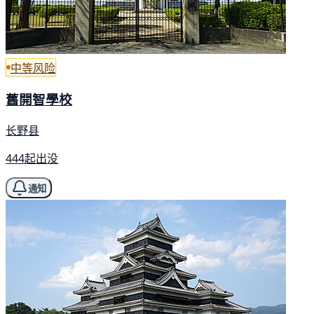
中等风险
舊開智學校
长野县
444起出没
通知