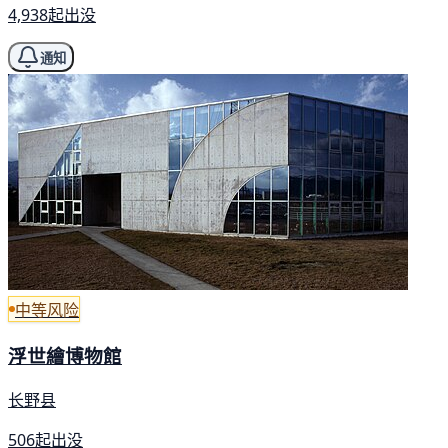
4,938起出没
通知
中等风险
浮世繪博物館
长野县
506起出没