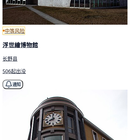
中等风险
浮世繪博物館
长野县
506起出没
通知