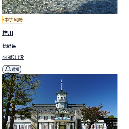
中等风险
梓川
长野县
449起出没
通知