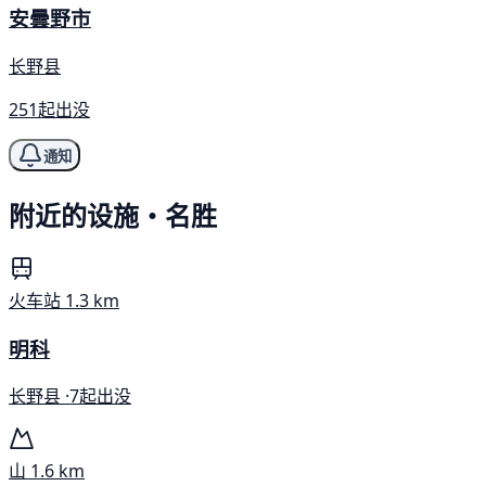
安曇野市
长野县
251起出没
通知
附近的设施・名胜
火车站
1.3 km
明科
长野县 ·
7起出没
山
1.6 km