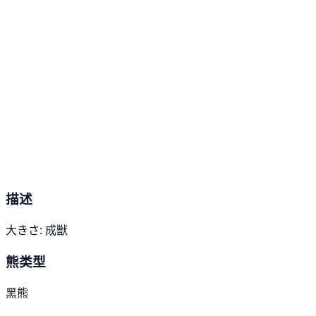
描述
大きさ: 成獣
熊类型
黑熊