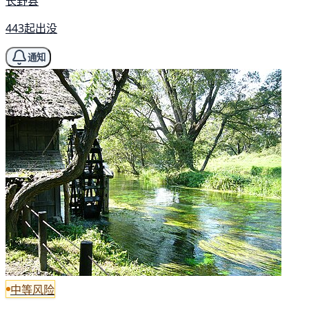
长野县
443起出没
通知
中等风险