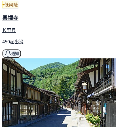
低风险
興禪寺
长野县
450起出没
通知