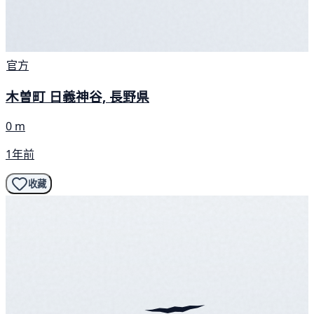
官方
木曽町 日義神谷, 長野県
0 m
1年前
收藏