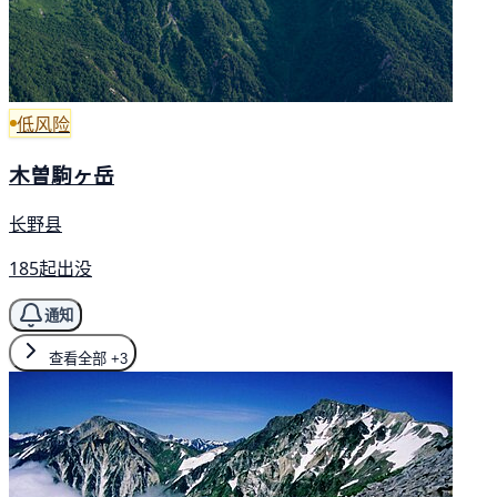
低风险
木曽駒ヶ岳
长野县
185起出没
通知
查看全部
+3