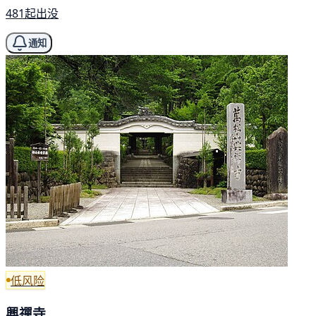
481起出没
通知
低风险
興禪寺