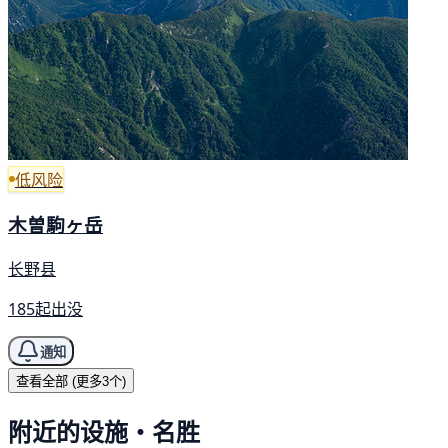
低风险
木曽駒ヶ岳
长野县
185起出没
通知
查看全部 (更多3个)
附近的设施・名胜