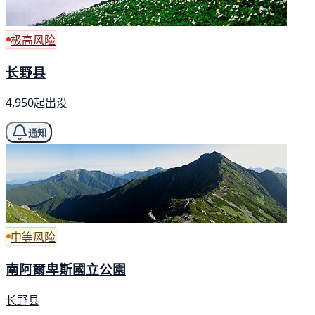
极高风险
长野县
4,950起出没
通知
中等风险
南阿爾卑斯國立公園
长野县