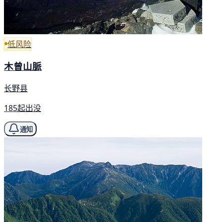
低风险
木曾山脈
长野县
185起出没
通知