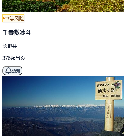
中等风险
千疊敷冰斗
长野县
376起出没
通知