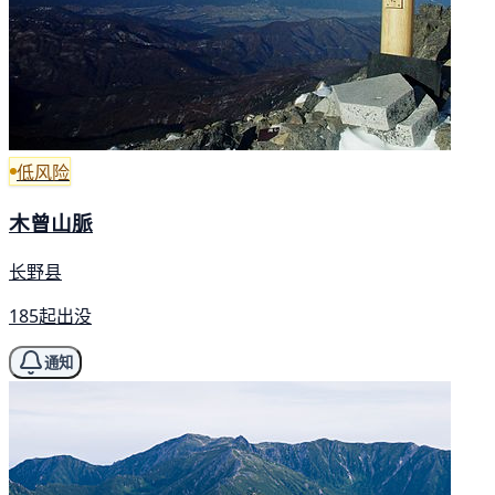
低风险
木曾山脈
长野县
185起出没
通知