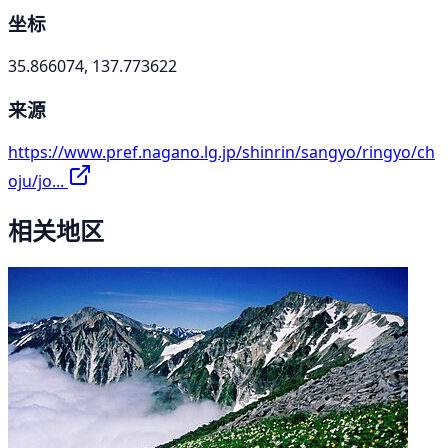
坐标
35.866074, 137.773622
来源
https://www.pref.nagano.lg.jp/shinrin/sangyo/ringyo/ch
oju/jo...
相关地区