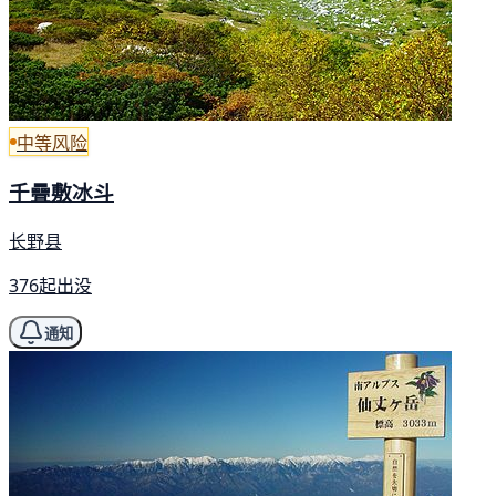
中等风险
千疊敷冰斗
长野县
376起出没
通知