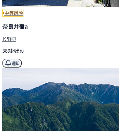
中等风险
奈良井宿a
长野县
389起出没
通知