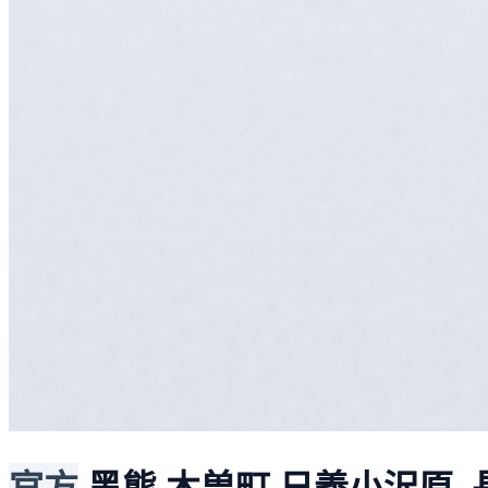
官方
黑熊
木曽町 日義小沢原,