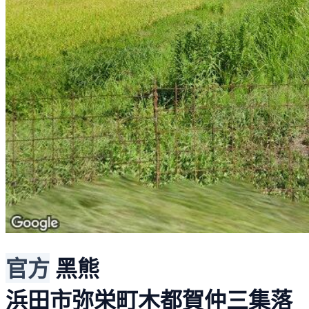
官方
黑熊
浜田市弥栄町木都賀仲三集落