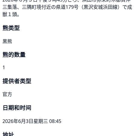
三集落、三隅町境付近の県道179号（黒沢安城浜田線）で成
獣１頭。
熊类型
黑熊
熊的数量
1
提供者类型
官方
日期和时间
2026年6月3日星期三 08:45
地址