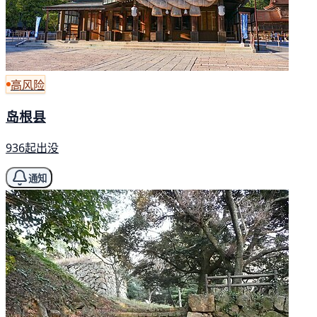
高风险
岛根县
936起出没
通知