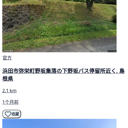
官方
浜田市弥栄町野坂集落の下野坂バス停留所近く, 島
根県
2.1 km
1个月前
收藏