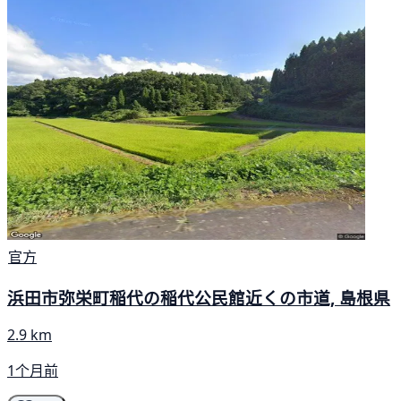
官方
浜田市弥栄町稲代の稲代公民館近くの市道, 島根県
2.9 km
1个月前