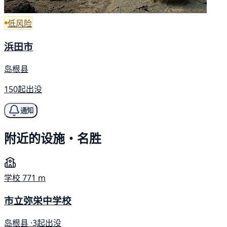
低风险
浜田市
岛根县
150起出没
通知
附近的设施・名胜
学校
771 m
市立弥栄中学校
岛根县 ·
3起出没