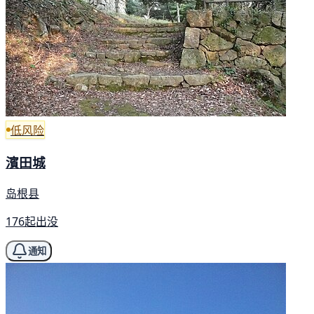
低风险
濱田城
岛根县
176起出没
通知