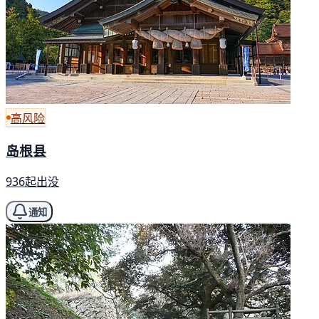
高风险
岛根县
936起出没
通知