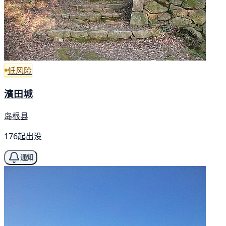
低风险
濱田城
岛根县
176起出没
通知