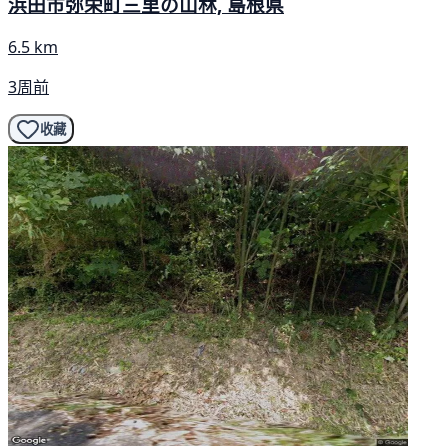
浜田市弥栄町三里の山林, 島根県
6.5 km
3周前
收藏