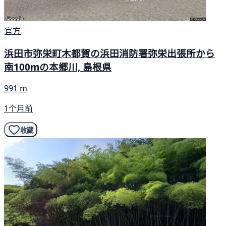
官方
浜田市弥栄町木都賀の浜田消防署弥栄出張所から
南100mの本郷川, 島根県
991 m
1个月前
收藏