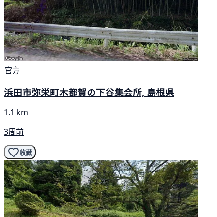
官方
浜田市弥栄町木都賀の下谷集会所, 島根県
1.1 km
3周前
收藏