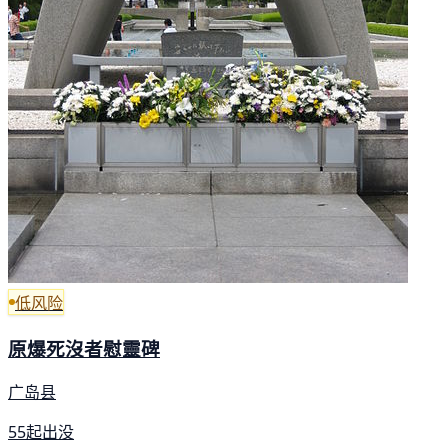
低风险
原爆死沒者慰靈碑
广岛县
55起出没