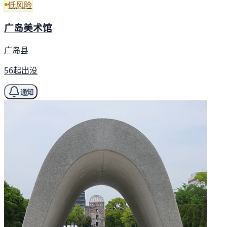
低风险
广岛美术馆
广岛县
56起出没
通知