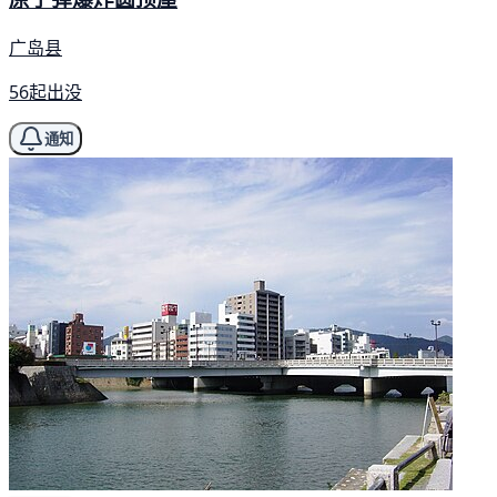
广岛县
56起出没
通知