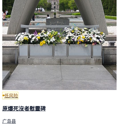
低风险
原爆死沒者慰靈碑
广岛县