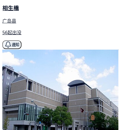
相生橋
广岛县
56起出没
通知