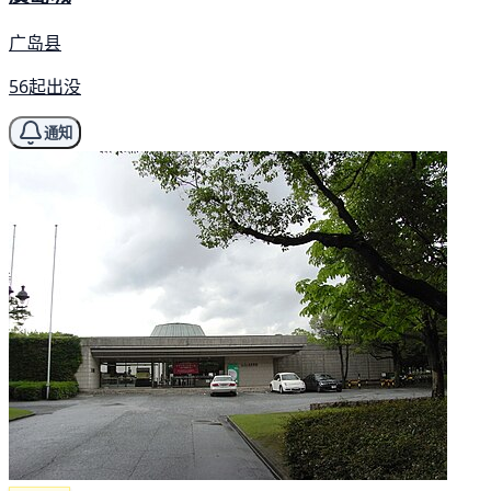
广岛县
56起出没
通知