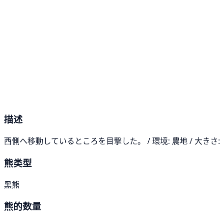
描述
西側へ移動しているところを目撃した。 / 環境: 農地 / 大きさ:
熊类型
黑熊
熊的数量