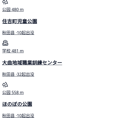
公园
480 m
住吉町児童公園
秋田县 ·
10起出没
学校
481 m
大曲地域職業訓練センター
秋田县 ·
32起出没
公园
558 m
ほのぼの公園
秋田县 ·
10起出没