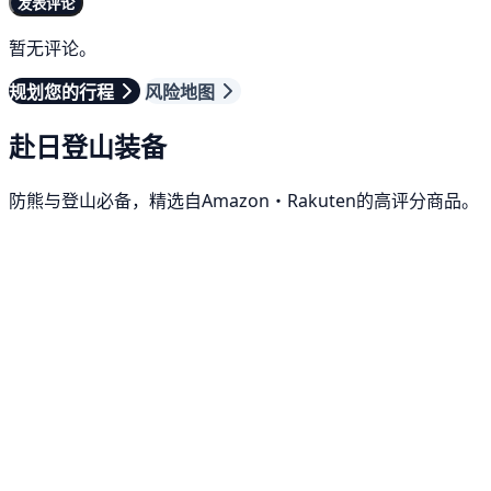
发表评论
暂无评论。
规划您的行程
风险地图
赴日登山装备
防熊与登山必备，精选自Amazon・Rakuten的高评分商品。