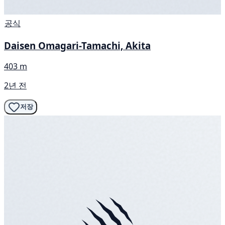
공식
Daisen Omagari-Tamachi, Akita
403 m
2년 전
저장