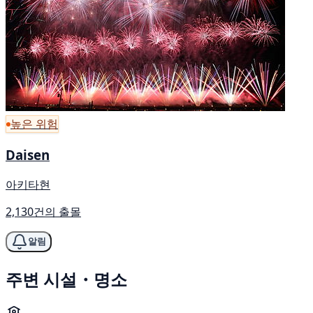
높은 위험
Daisen
아키타현
2,130건의 출몰
알림
주변 시설・명소