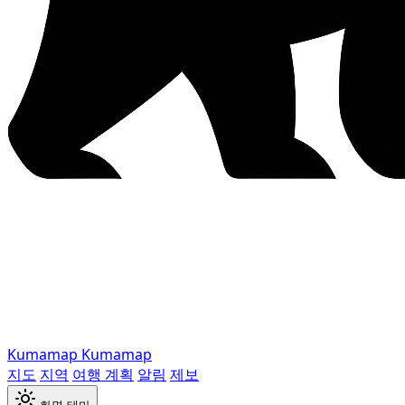
Kumamap
Kumamap
지도
지역
여행 계획
알림
제보