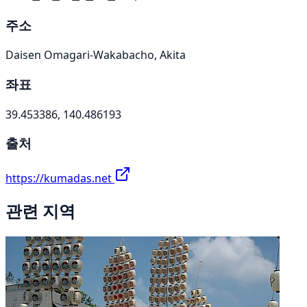
주소
Daisen Omagari-Wakabacho, Akita
좌표
39.453386, 140.486193
출처
https://kumadas.net
관련 지역