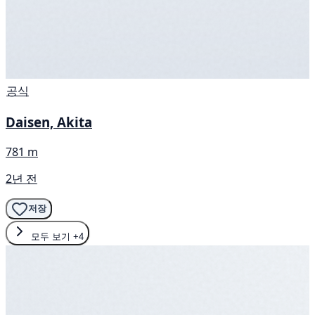
공식
Daisen, Akita
781 m
2년 전
저장
모두 보기
+4