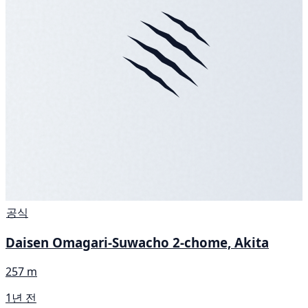
공식
Daisen Omagari-Suwacho 2-chome, Akita
257 m
1년 전