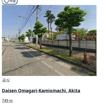
저장
공식
Daisen Omagari-Kamiomachi, Akita
749 m