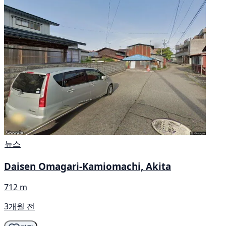
뉴스
Daisen Omagari-Kamiomachi, Akita
712 m
3개월 전