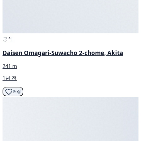
공식
Daisen Omagari-Suwacho 2-chome, Akita
241 m
1년 전
저장