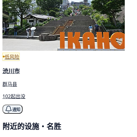
低风险
渋川市
群马县
102起出没
通知
附近的设施・名胜