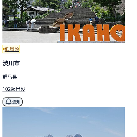
低风险
渋川市
群马县
102起出没
通知