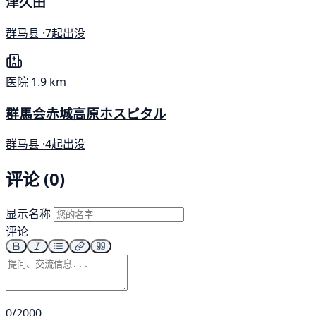
津久田
群马县 ·
7起出没
医院
1.9 km
群馬会赤城高原ホスピタル
群马县 ·
4起出没
评论 (0)
显示名称
评论
0/2000