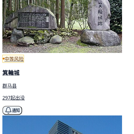
中等风险
箕輪城
群马县
297起出没
通知