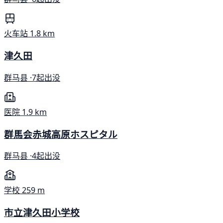
火车站
1.8 km
津久田
群马县 ·
7起出没
医院
1.9 km
群馬会赤城高原ホスピタル
群马县 ·
4起出没
学校
259 m
市立津久田小学校