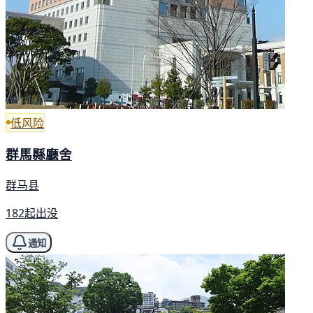
低风险
群馬縣廳舍
群马县
182起出没
通知