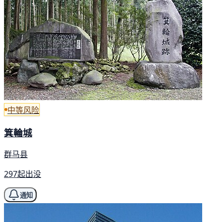
中等风险
箕輪城
群马县
297起出没
通知