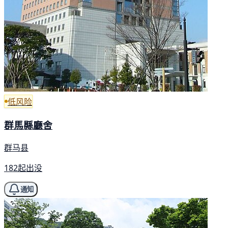
低风险
群馬縣廳舍
群马县
182起出没
通知