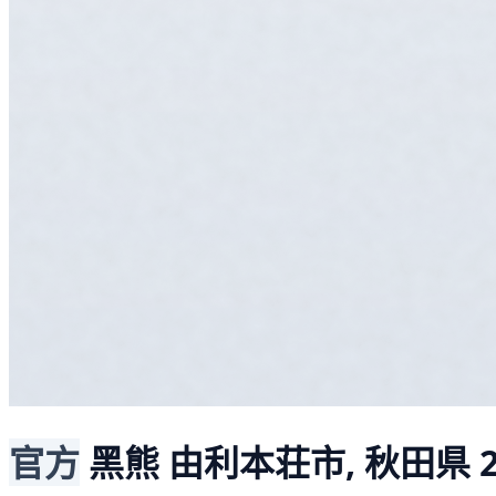
官方
黑熊
由利本荘市, 秋田県