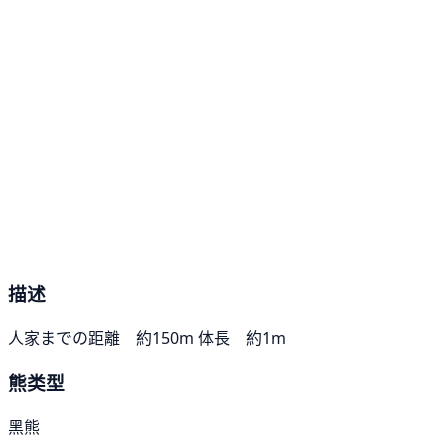
描述
人家までの距離 約150m 体長 約1m
熊类型
黑熊