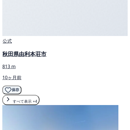
公式
秋田県由利本荘市
813 m
10ヶ月前
保存
すべて表示
+4