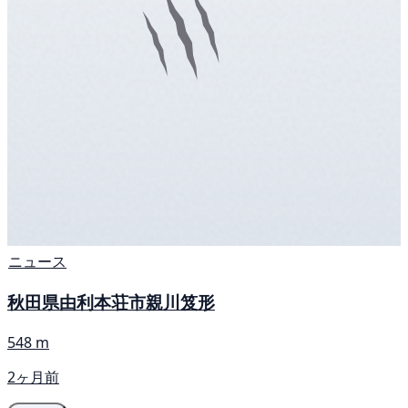
ニュース
秋田県由利本荘市親川笈形
548 m
2ヶ月前