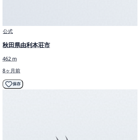
公式
秋田県由利本荘市
462 m
8ヶ月前
保存