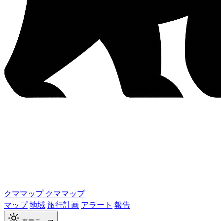
クママップ
クママップ
マップ
地域
旅行計画
アラート
報告