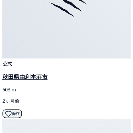
公式
秋田県由利本荘市
603 m
2ヶ月前
保存