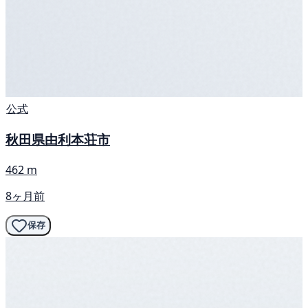
公式
秋田県由利本荘市
462 m
8ヶ月前
保存