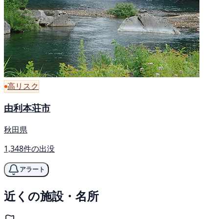
高リスク
由利本荘市
秋田県
1,348件の出没
アラート
近くの施設・名所