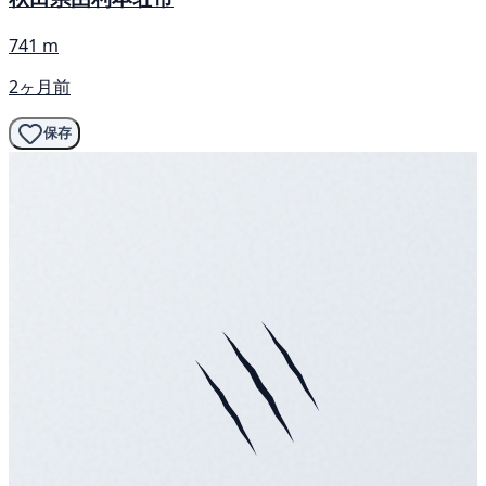
741 m
2ヶ月前
保存