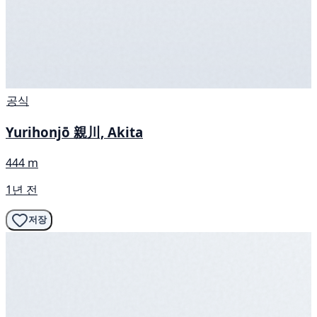
공식
Yurihonjō 親川, Akita
444 m
1년 전
저장