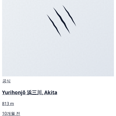
공식
Yurihonjō 浜三川, Akita
813 m
10개월 전