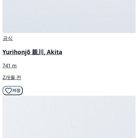
공식
Yurihonjō 親川, Akita
741 m
2개월 전
저장