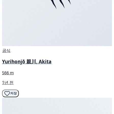
공식
Yurihonjō 親川, Akita
566 m
1년 전
저장