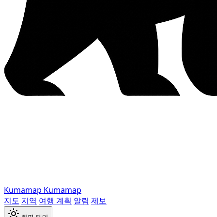
Kumamap
Kumamap
지도
지역
여행 계획
알림
제보