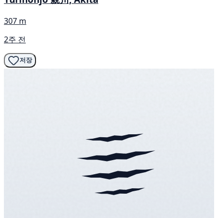
307 m
2주 전
저장