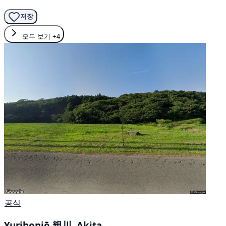
저장
모두 보기
+4
공식
Yurihonjō 親川, Akita