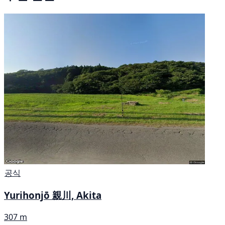
공식
Yurihonjō 親川, Akita
307 m