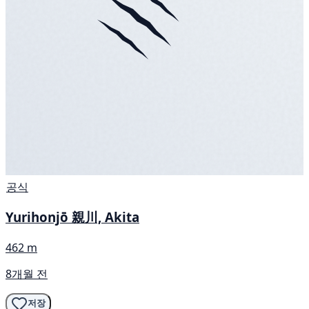
공식
Yurihonjō 親川, Akita
462 m
8개월 전
저장