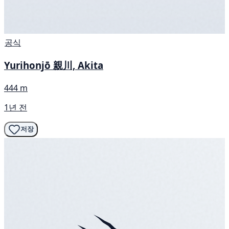
공식
Yurihonjō 親川, Akita
444 m
1년 전
저장