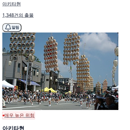
아키타현
1,348건의 출몰
알림
매우 높은 위험
아키타현