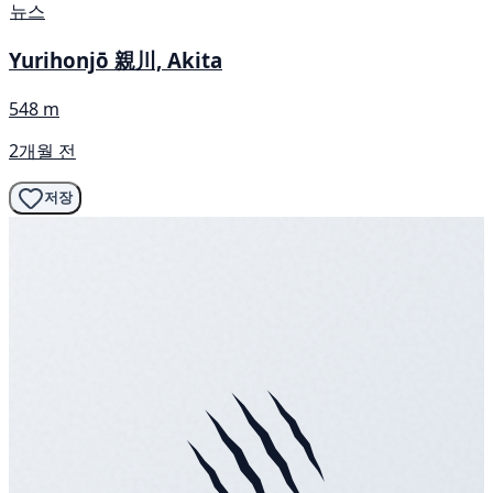
뉴스
Yurihonjō 親川, Akita
548 m
2개월 전
저장