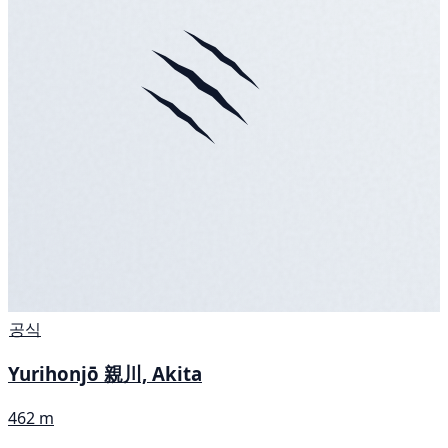
공식
Yurihonjō 親川, Akita
462 m