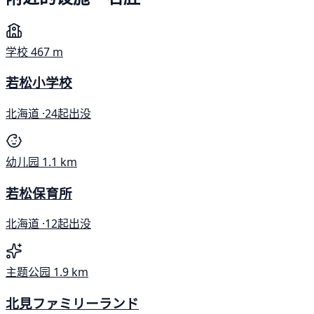
学校
467 m
若松小学校
北海道 ·
24起出没
幼儿园
1.1 km
若松保育所
北海道 ·
12起出没
主题公园
1.9 km
北見ファミリーランド