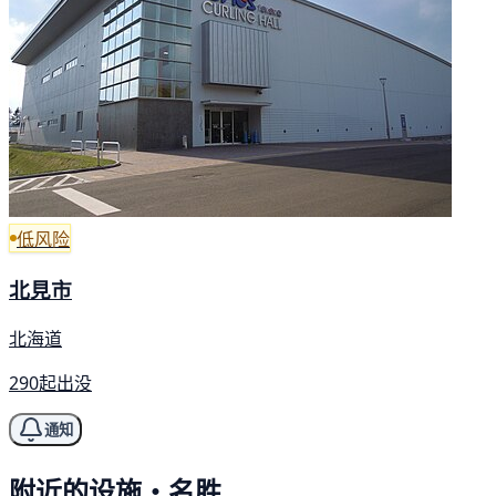
低风险
北見市
北海道
290起出没
通知
附近的设施・名胜