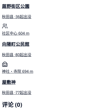
蕗野街区公園
秋田县 ·
36起出没
社区中心
604 m
向陽町公民館
秋田县 ·
80起出没
神社・寺院
694 m
屋敷神
秋田县 ·
77起出没
评论 (0)