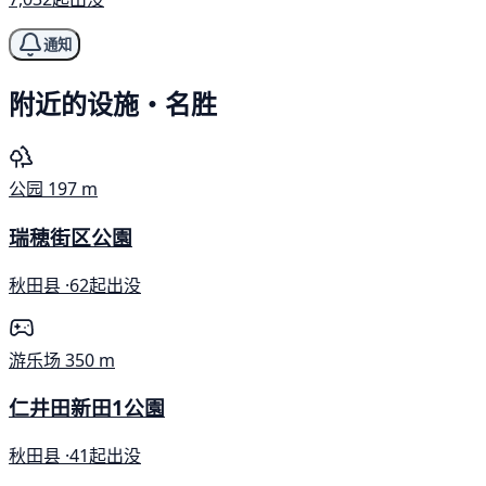
通知
附近的设施・名胜
公园
197 m
瑞穂街区公園
秋田县 ·
62起出没
游乐场
350 m
仁井田新田1公園
秋田县 ·
41起出没