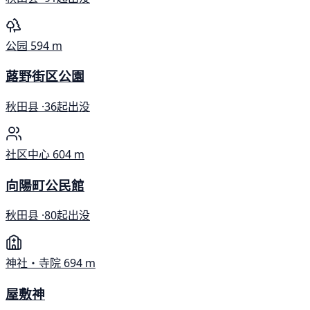
公园
594 m
蕗野街区公園
秋田县 ·
36起出没
社区中心
604 m
向陽町公民館
秋田县 ·
80起出没
神社・寺院
694 m
屋敷神