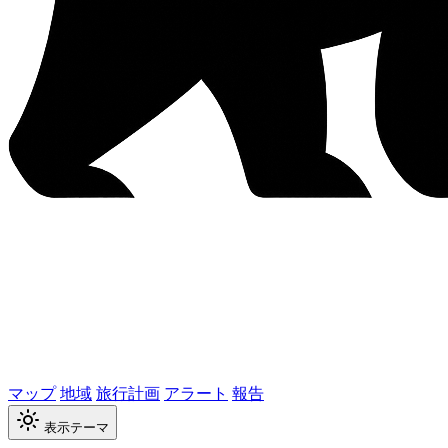
マップ
地域
旅行計画
アラート
報告
表示テーマ