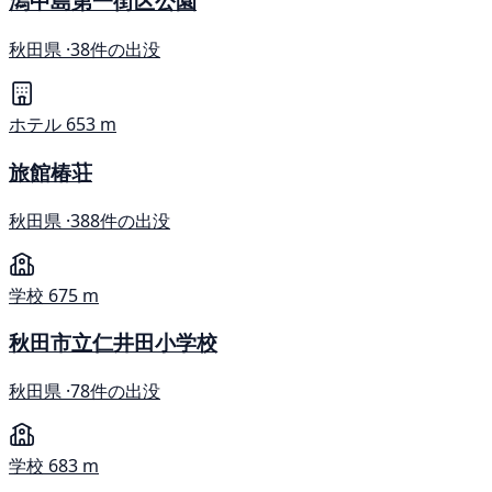
潟中島第一街区公園
秋田県 ·
38件の出没
ホテル
653 m
旅館椿荘
秋田県 ·
388件の出没
学校
675 m
秋田市立仁井田小学校
秋田県 ·
78件の出没
学校
683 m