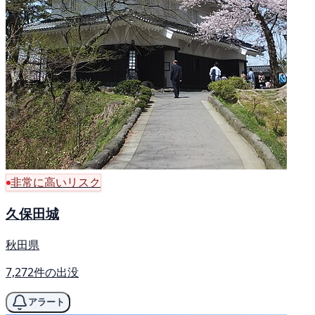
非常に高いリスク
久保田城
秋田県
7,272件の出没
アラート