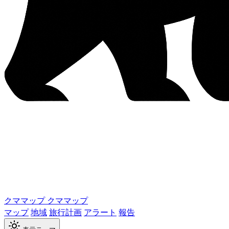
クママップ
クママップ
マップ
地域
旅行計画
アラート
報告