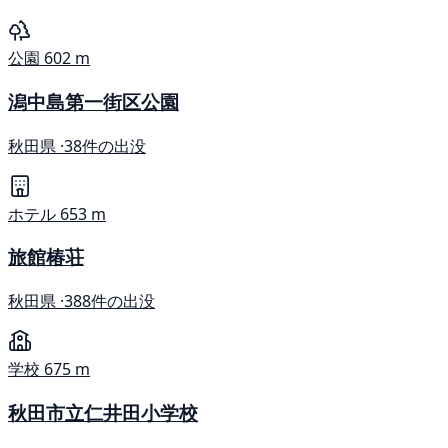
公園
602 m
潟中島第一街区公園
秋田県 ·
38件の出没
ホテル
653 m
旅館椿荘
秋田県 ·
388件の出没
学校
675 m
秋田市立仁井田小学校