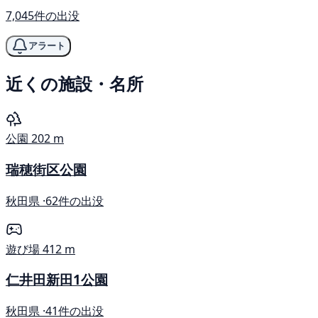
7,045件の出没
アラート
近くの施設・名所
公園
202 m
瑞穂街区公園
秋田県 ·
62件の出没
遊び場
412 m
仁井田新田1公園
秋田県 ·
41件の出没