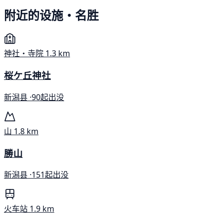
附近的设施・名胜
神社・寺院
1.3 km
桜ケ丘神社
新潟县 ·
90起出没
山
1.8 km
勝山
新潟县 ·
151起出没
火车站
1.9 km