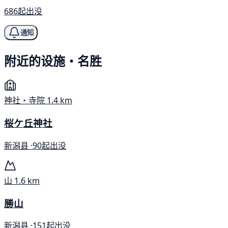
686起出没
通知
附近的设施・名胜
神社・寺院
1.4 km
桜ケ丘神社
新潟县 ·
90起出没
山
1.6 km
勝山
新潟县 ·
151起出没