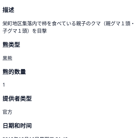
描述
栄町地区集落内で柿を食べている親子のクマ（親グマ１頭・
子グマ１頭）を目撃
熊类型
黑熊
熊的数量
1
提供者类型
官方
日期和时间