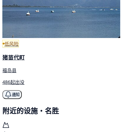
低风险
猪苗代町
福岛县
486起出没
通知
附近的设施・名胜