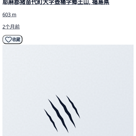
耶麻郡猪苗代町大字壺楊字郷土山, 福島県
603 m
2个月前
收藏