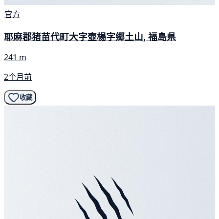
官方
耶麻郡猪苗代町大字壺楊字郷土山, 福島県
241 m
2个月前
收藏