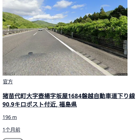
官方
猪苗代町大字壺楊字坂屋1684磐越自動車道下り線
90.9キロポスト付近, 福島県
196 m
1个月前