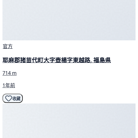
官方
耶麻郡猪苗代町大字壺楊字東越路, 福島県
714 m
1年前
收藏