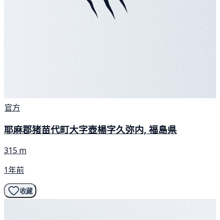
官方
耶麻郡猪苗代町大字壺楊字久弥内, 福島県
315 m
1年前
收藏