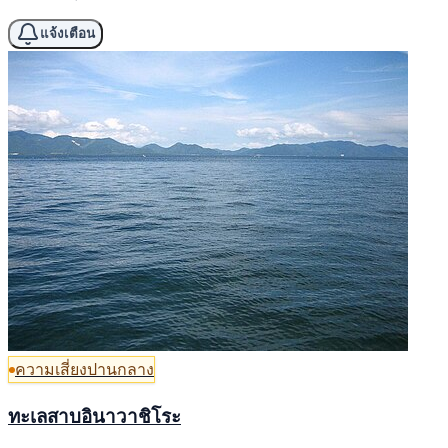
แจ้งเตือน
ความเสี่ยงปานกลาง
ทะเลสาบอินาวาชิโระ