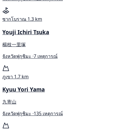
ซากโบราณ
1.3 km
Youji Ichiri Tsuka
楊枝一里塚
จังหวัดฟุกุชิมะ ·
7 เหตุการณ์
ภูเขา
1.7 km
Kyuu Yori Yama
九寄山
จังหวัดฟุกุชิมะ ·
135 เหตุการณ์