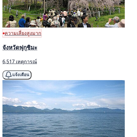
ความเสี่ยงสูงมาก
จังหวัดฟุกุชิมะ
6,517 เหตุการณ์
แจ้งเตือน