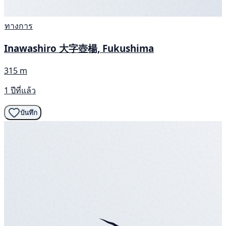
ทางการ
Inawashiro 大字壺楊, Fukushima
315 m
1 ปีที่แล้ว
บันทึก