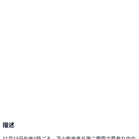
描述
11月13日午後1時ごろ、苫小牧市高丘第二霊園で墓参り中の