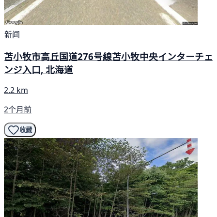
新闻
苫小牧市高丘国道276号線苫小牧中央インターチェ
ンジ入口, 北海道
2.2 km
2个月前
收藏