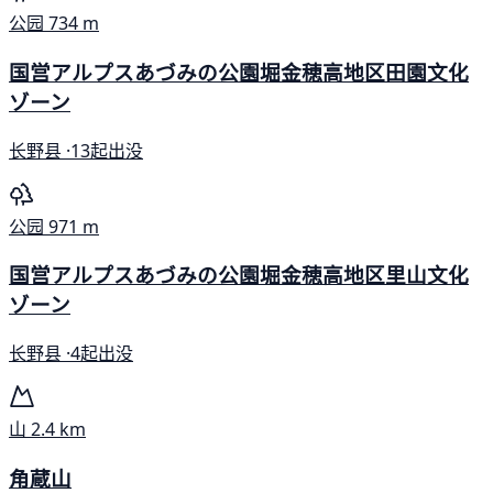
公园
734 m
国営アルプスあづみの公園堀金穂高地区田園文化
ゾーン
长野县 ·
13起出没
公园
971 m
国営アルプスあづみの公園堀金穂高地区里山文化
ゾーン
长野县 ·
4起出没
山
2.4 km
角蔵山