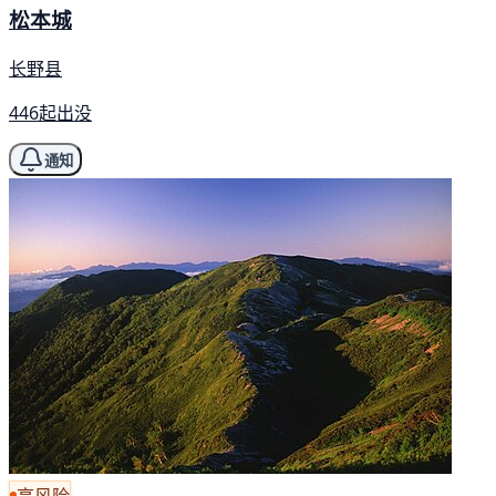
松本城
长野县
446起出没
通知