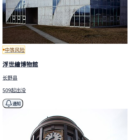
中等风险
浮世繪博物館
长野县
509起出没
通知