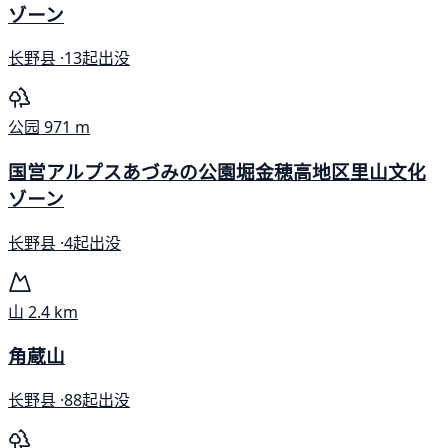
ゾーン
长野县 ·
13起出没
公园
971 m
国営アルプスあづみの公園堀金穂高地区里山文化
ゾーン
长野县 ·
4起出没
山
2.4 km
角蔵山
长野县 ·
88起出没