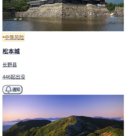
中等风险
松本城
长野县
446起出没
通知