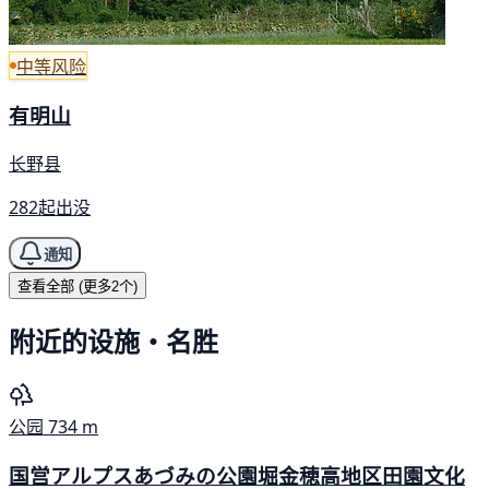
中等风险
有明山
长野县
282起出没
通知
查看全部 (更多2个)
附近的设施・名胜
公园
734 m
国営アルプスあづみの公園堀金穂高地区田園文化