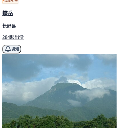
高风险
蝶岳
长野县
284起出没
通知