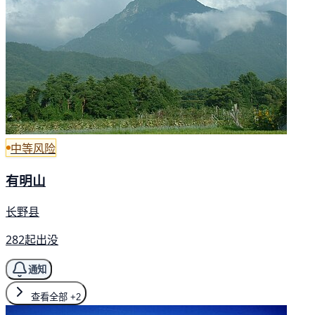
中等风险
有明山
长野县
282起出没
通知
查看全部
+2