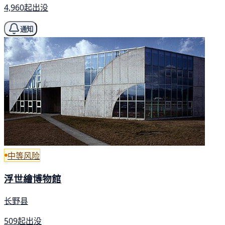
4,960起出没
通知
中等风险
浮世繪博物館
长野县
509起出没