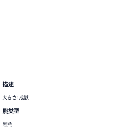
描述
大きさ: 成獣
熊类型
黑熊