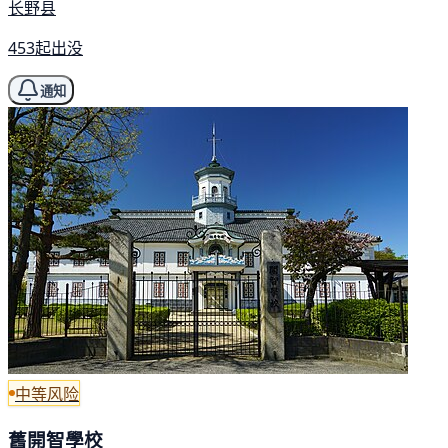
长野县
453起出没
通知
中等风险
舊開智學校