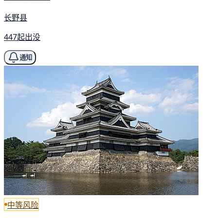
长野县
447起出没
通知
中等风险