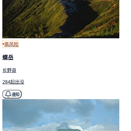
高风险
蝶岳
长野县
284起出没
通知