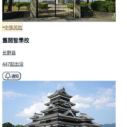
中等风险
舊開智學校
长野县
447起出没
通知