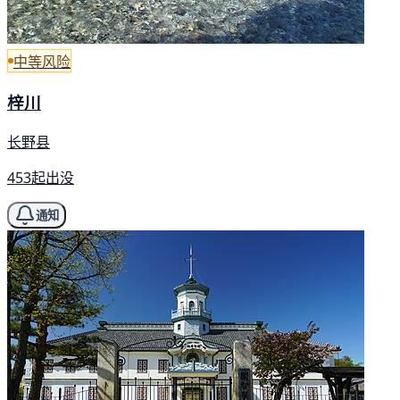
中等风险
梓川
长野县
453起出没
通知