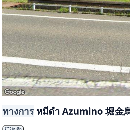
ทางการ
หมีดำ
Azumino 堀金烏
บันทึก