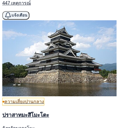
447 เหตุการณ์
แจ้งเตือน
ความเสี่ยงปานกลาง
ปราสาทมะสึโมะโตะ
จังหวัดนากาโนะ