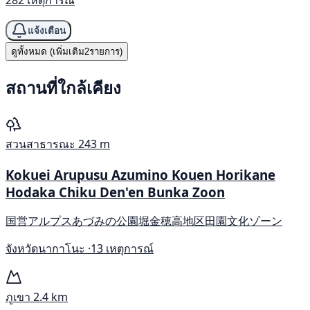
282 เหตุการณ์
แจ้งเตือน
ดูทั้งหมด (เพิ่มเติม2รายการ)
สถานที่ใกล้เคียง
สวนสาธารณะ
243 m
Kokuei Arupusu Azumino Kouen Horikane
Hodaka Chiku Den'en Bunka Zoon
国営アルプスあづみの公園堀金穂高地区田園文化ゾーン
จังหวัดนากาโนะ ·
13 เหตุการณ์
ภูเขา
2.4 km