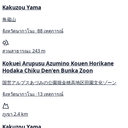
Kakuzou Yama
角蔵山
จังหวัดนากาโนะ ·
88 เหตุการณ์
สวนสาธารณะ
243 m
Kokuei Arupusu Azumino Kouen Horikane
Hodaka Chiku Den'en Bunka Zoon
国営アルプスあづみの公園堀金穂高地区田園文化ゾーン
จังหวัดนากาโนะ ·
13 เหตุการณ์
ภูเขา
2.4 km
Kakuzou Yama