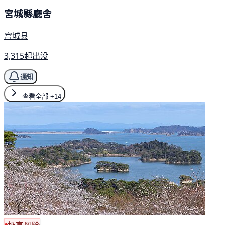
宮城縣廳舍
宫城县
3,315起出没
通知
查看全部
+14