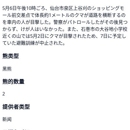
5月6日午後10時ごろ、仙台市泉区上谷刈のショッピングモ
ール前交差点で体長約1メートルのクマが道路を横断するの
を車内の人が目撃した。警察がパトロールしたがその後見つ
からず、けが人はいなかった。また、石巻市の大谷地小学校
近くの山では5月2日にクマが目撃されたため、7日に予定し
ていた避難訓練が中止された。
熊类型
黑熊
熊的数量
2
提供者类型
新闻