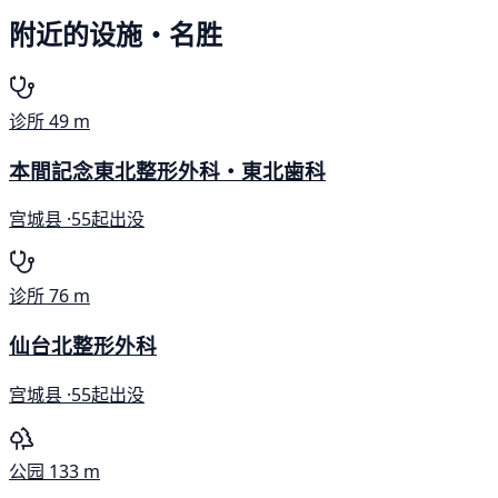
附近的设施・名胜
诊所
49 m
本間記念東北整形外科・東北歯科
宫城县 ·
55起出没
诊所
76 m
仙台北整形外科
宫城县 ·
55起出没
公园
133 m