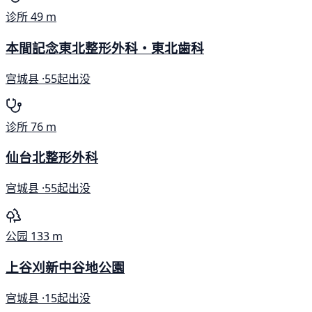
诊所
49 m
本間記念東北整形外科・東北歯科
宫城县 ·
55起出没
诊所
76 m
仙台北整形外科
宫城县 ·
55起出没
公园
133 m
上谷刈新中谷地公園
宫城县 ·
15起出没