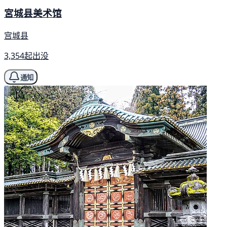
宮城县美术馆
宫城县
3,354起出没
通知