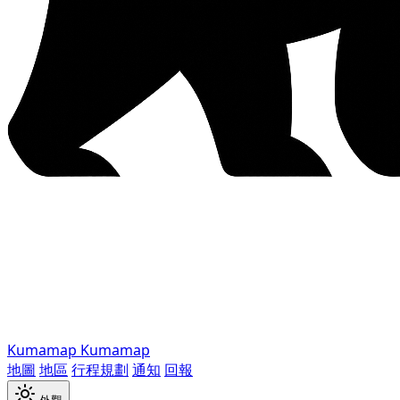
Kumamap
Kumamap
地圖
地區
行程規劃
通知
回報