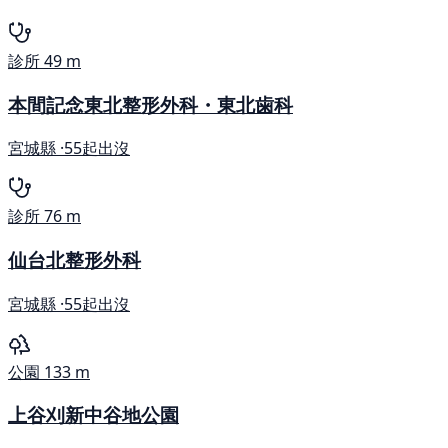
診所
49 m
本間記念東北整形外科・東北歯科
宮城縣 ·
55起出沒
診所
76 m
仙台北整形外科
宮城縣 ·
55起出沒
公園
133 m
上谷刈新中谷地公園