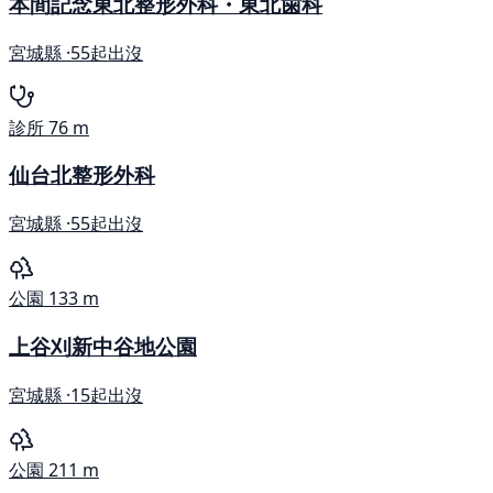
本間記念東北整形外科・東北歯科
宮城縣 ·
55起出沒
診所
76 m
仙台北整形外科
宮城縣 ·
55起出沒
公園
133 m
上谷刈新中谷地公園
宮城縣 ·
15起出沒
公園
211 m