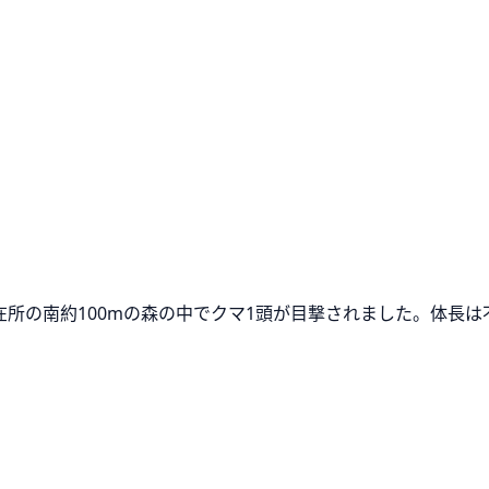
駐在所の南約100mの森の中でクマ1頭が目撃されました。体長は