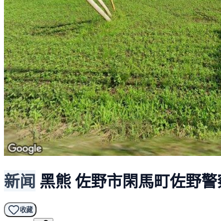
新闻
黑熊
佐野市閑馬町佐野警
收藏