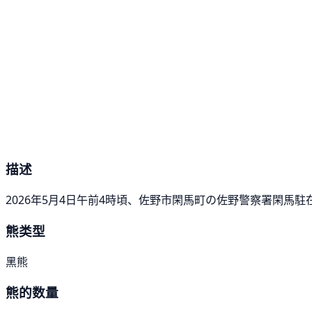
描述
2026年5月4日午前4時頃、佐野市閑馬町の佐野警察署閑馬
熊类型
黑熊
熊的数量