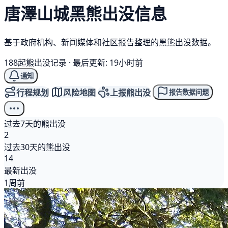
唐澤山城
黑熊
出没信息
基于政府机构、新闻媒体和社区报告整理的黑熊出没数据。
188起熊出没记录
·
最后更新: 19小时前
通知
行程规划
风险地图
上报熊出没
报告数据问题
过去7天的熊出没
2
过去30天的熊出没
14
最新出没
1周前