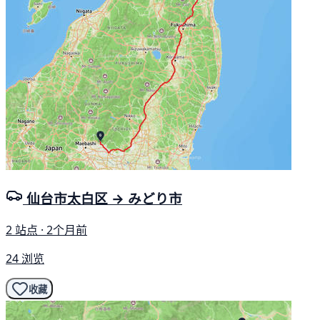
仙台市太白区 → みどり市
2 站点 · 2个月前
24 浏览
收藏