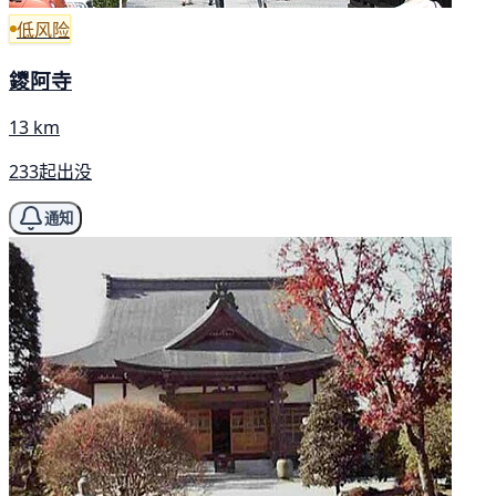
低风险
鑁阿寺
13 km
233起出没
通知