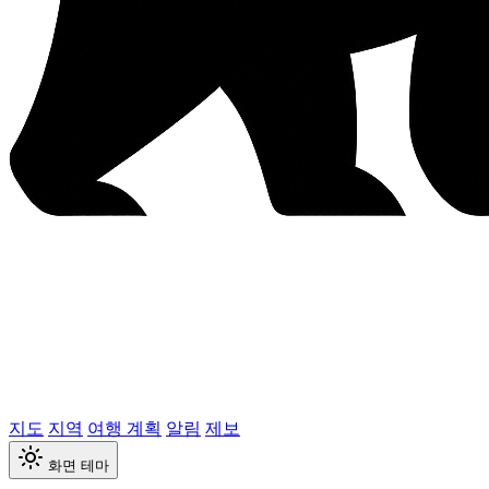
지도
지역
여행 계획
알림
제보
화면 테마