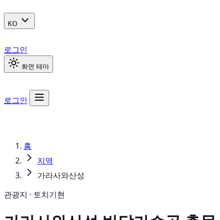
KO
로그인
화면 테마
로그인
홈
지역
가라사와산성
관광지 · 토치기현