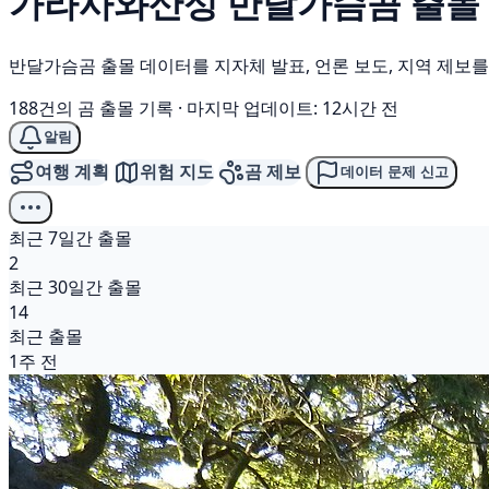
가라사와산성
반달가슴곰
출몰
반달가슴곰 출몰 데이터를 지자체 발표, 언론 보도, 지역 제보
188건의 곰 출몰 기록
·
마지막 업데이트: 12시간 전
알림
여행 계획
위험 지도
곰 제보
데이터 문제 신고
최근 7일간 출몰
2
최근 30일간 출몰
14
최근 출몰
1주 전