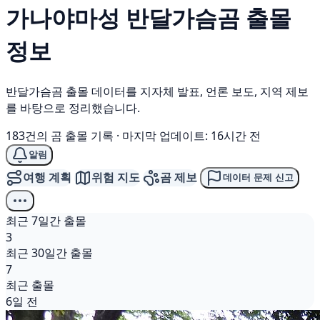
가나야마성
반달가슴곰
출몰
정보
반달가슴곰 출몰 데이터를 지자체 발표, 언론 보도, 지역 제보
를 바탕으로 정리했습니다.
183건의 곰 출몰 기록
·
마지막 업데이트: 16시간 전
알림
여행 계획
위험 지도
곰 제보
데이터 문제 신고
최근 7일간 출몰
3
최근 30일간 출몰
7
최근 출몰
6일 전