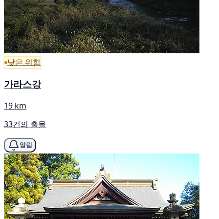
낮은 위험
가라스강
19 km
33건의 출몰
알림