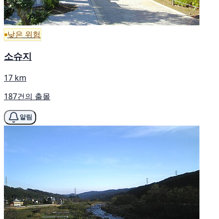
낮은 위험
소슈지
17 km
187건의 출몰
알림