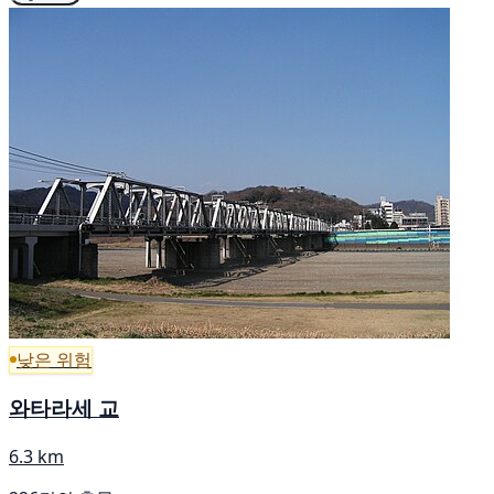
낮은 위험
와타라세 교
6.3 km