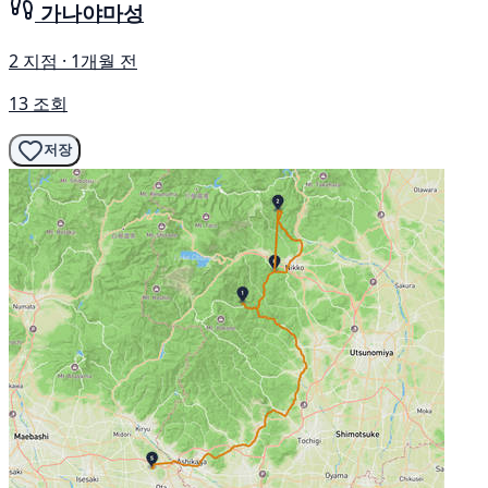
가나야마성
2 지점 · 1개월 전
13 조회
저장