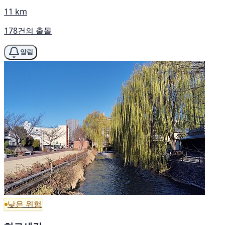
11 km
178건의 출몰
알림
낮은 위험