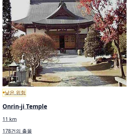
낮은 위험
Onrin-ji Temple
11 km
178건의 출몰