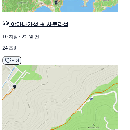
야마나카성 → 사쿠라성
10 지점 · 2개월 전
24 조회
저장