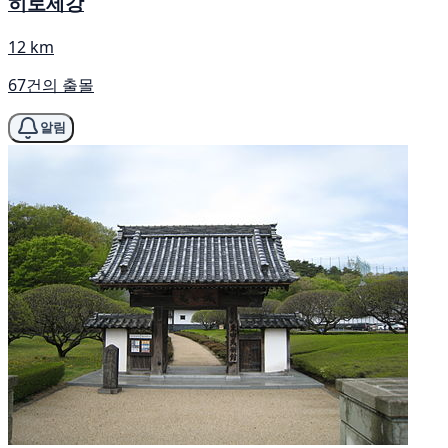
히로세강
12 km
67건의 출몰
알림