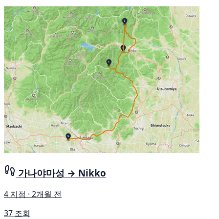
가나야마성 → Nikko
4 지점 · 2개월 전
37 조회