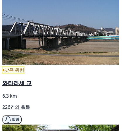
낮은 위험
와타라세 교
6.3 km
226건의 출몰
알림