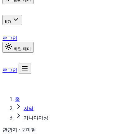
화면 테마
KO
로그인
화면 테마
로그인
홈
지역
가나야마성
관광지 · 군마현