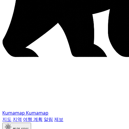
Kumamap
Kumamap
지도
지역
여행 계획
알림
제보