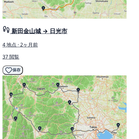
新田金山城 → 日光市
4 地点 · 2ヶ月前
37 閲覧
保存