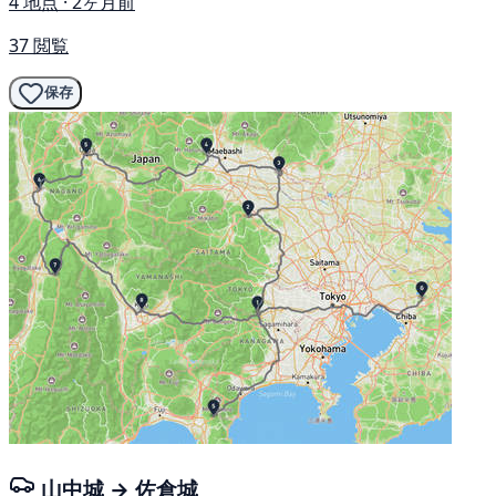
4 地点 · 2ヶ月前
37 閲覧
保存
山中城 → 佐倉城