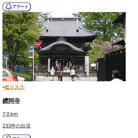
アラート
低リスク
鑁阿寺
7.0 km
233件の出没