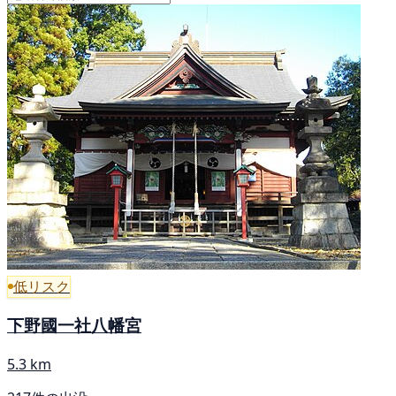
低リスク
下野國一社八幡宮
5.3 km