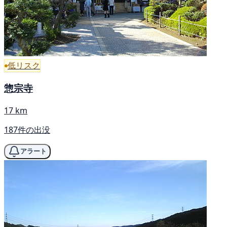
低リスク
惣宗寺
17 km
187件の出没
アラート