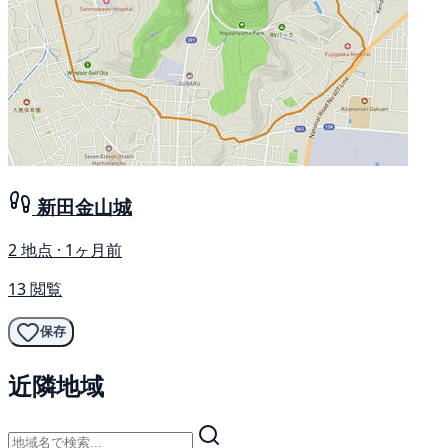
新田金山城
2 地点 · 1ヶ月前
13 閲覧
保存
近隣地域