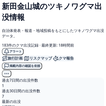
新田金山城の
ツキノワグマ
出
没情報
自治体発表・報道・地域投稿をもとにしたツキノワグマ出没
データ。
183件のクマ出没記録
·
最終更新: 18時間前
アラート
旅行計画
リスクマップ
クマ報告
掲載内容の確認を依頼
過去7日間の出没件数
1
過去30日間の出没件数
7
最新の出没