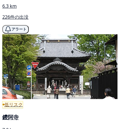
6.3 km
226件の出没
アラート
低リスク
鑁阿寺