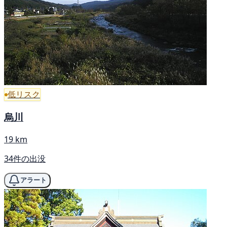
低リスク
烏川
19 km
34件の出没
アラート