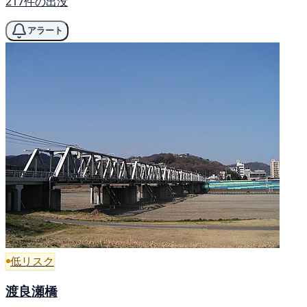
217件の出没
アラート
低リスク
渡良瀬橋