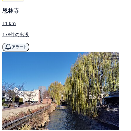
恩林寺
11 km
178件の出没
アラート