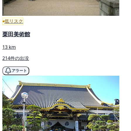
低リスク
栗田美術館
13 km
214件の出没
アラート