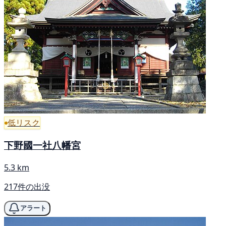
低リスク
下野國一社八幡宮
5.3 km
217件の出没
アラート