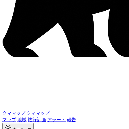
クママップ
クママップ
マップ
地域
旅行計画
アラート
報告