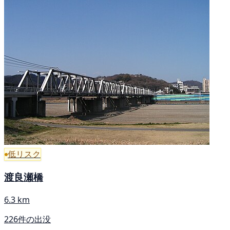
低リスク
渡良瀬橋
6.3 km
226件の出没