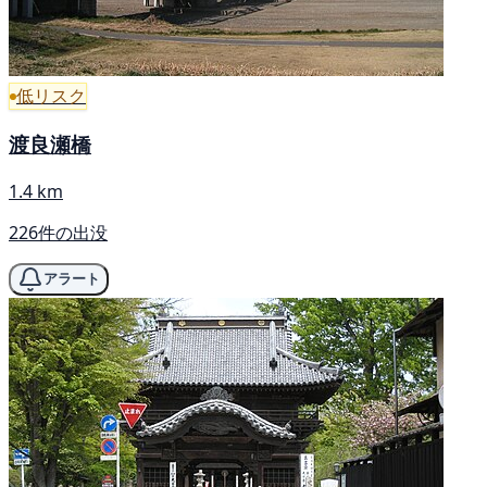
低リスク
渡良瀬橋
1.4 km
226件の出没
アラート