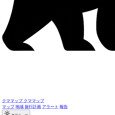
クママップ
クママップ
マップ
地域
旅行計画
アラート
報告