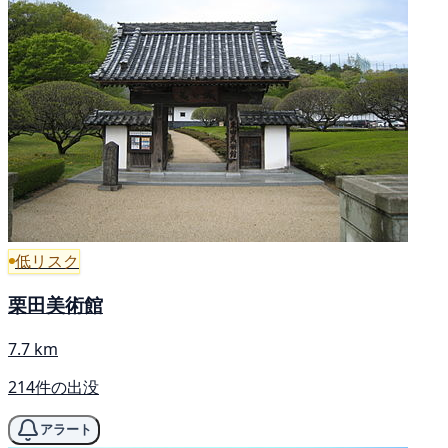
低リスク
栗田美術館
7.7 km
214件の出没
アラート