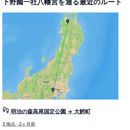
下野國一社八幡宮を通る最近のルート
明治の森高尾国定公園 → 大鰐町
3 地点 · 2ヶ月前