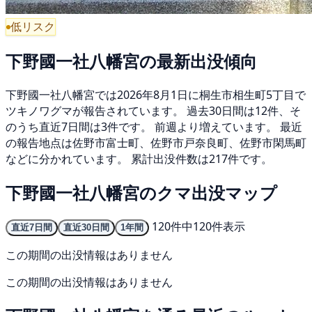
低リスク
下野國一社八幡宮の最新出没傾向
下野國一社八幡宮では2026年8月1日に桐生市相生町5丁目で
ツキノワグマが報告されています。 過去30日間は12件、そ
のうち直近7日間は3件です。 前週より増えています。 最近
の報告地点は佐野市富士町、佐野市戸奈良町、佐野市閑馬町
などに分かれています。 累計出没件数は217件です。
下野國一社八幡宮のクマ出没マップ
120件中120件表示
直近7日間
直近30日間
1年間
この期間の出没情報はありません
この期間の出没情報はありません