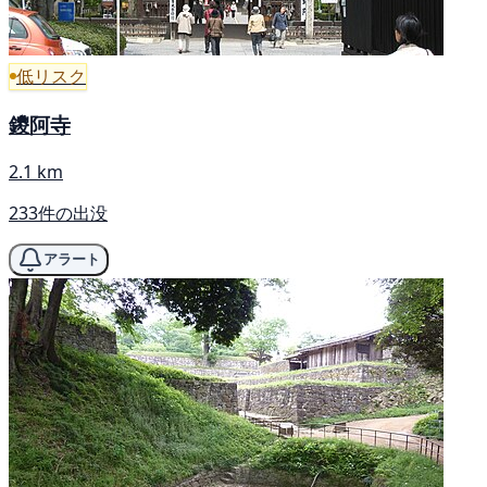
低リスク
鑁阿寺
2.1 km
233件の出没
アラート