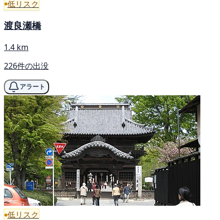
低リスク
渡良瀬橋
1.4 km
226件の出没
アラート
低リスク