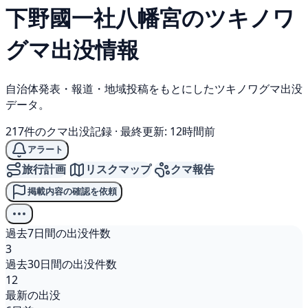
下野國一社八幡宮の
ツキノワ
グマ
出没情報
自治体発表・報道・地域投稿をもとにしたツキノワグマ出没
データ。
217件のクマ出没記録
·
最終更新: 12時間前
アラート
旅行計画
リスクマップ
クマ報告
掲載内容の確認を依頼
過去7日間の出没件数
3
過去30日間の出没件数
12
最新の出没