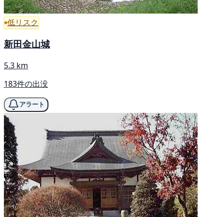
低リスク
新田金山城
5.3 km
183件の出没
アラート