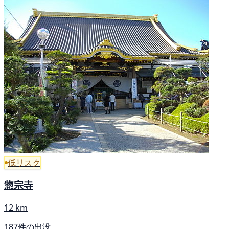
低リスク
惣宗寺
12 km
187件の出没