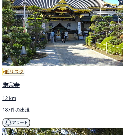
低リスク
惣宗寺
12 km
187件の出没
アラート