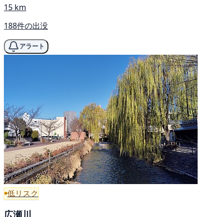
15 km
188件の出没
アラート
低リスク
広瀬川