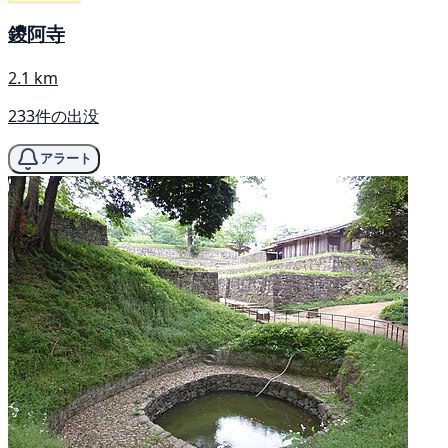
鑁阿寺
2.1 km
233件の出没
アラート