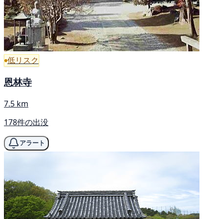
低リスク
恩林寺
7.5 km
178件の出没
アラート