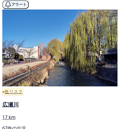
アラート
低リスク
広瀬川
17 km
67件の出没