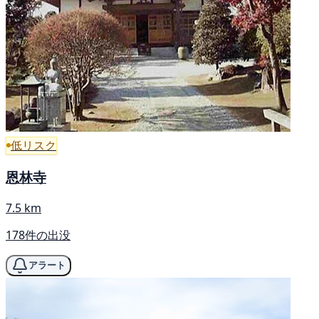
低リスク
恩林寺
7.5 km
178件の出没
アラート