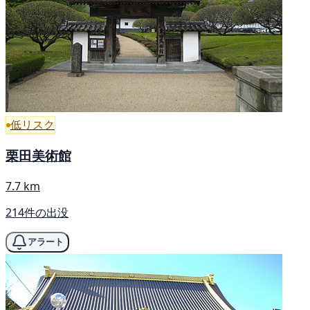
低リスク
栗田美術館
7.7 km
214件の出没
アラート