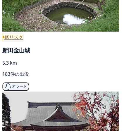
低リスク
新田金山城
5.3 km
183件の出没
アラート