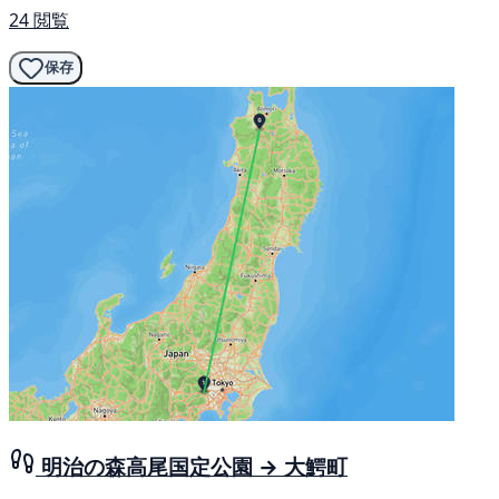
24 閲覧
保存
明治の森高尾国定公園 → 大鰐町