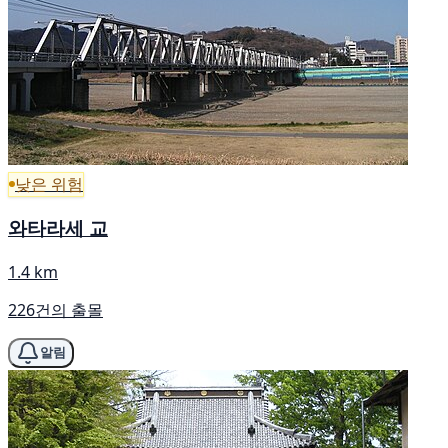
낮은 위험
와타라세 교
1.4 km
226건의 출몰
알림