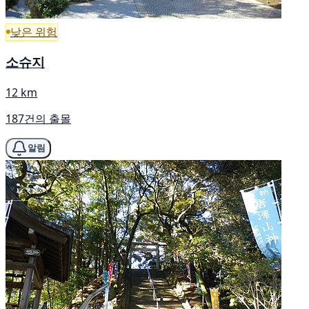
낮은 위험
소슈지
12 km
187건의 출몰
알림