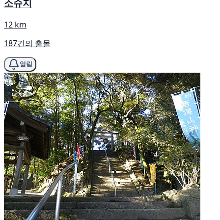
소슈지
12 km
187건의 출몰
알림