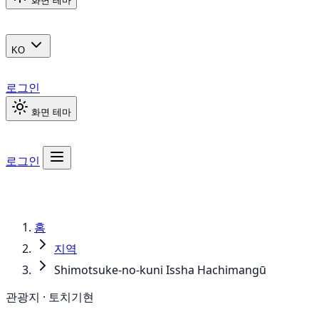
화면 테마
KO
로그인
화면 테마
로그인
홈
지역
Shimotsuke-no-kuni Issha Hachimangū
관광지 · 토치기현