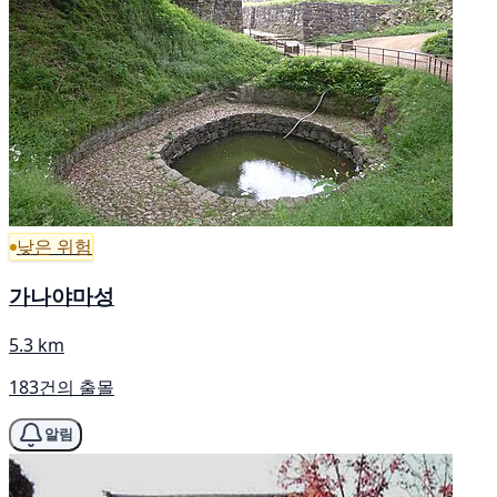
낮은 위험
가나야마성
5.3 km
183건의 출몰
알림