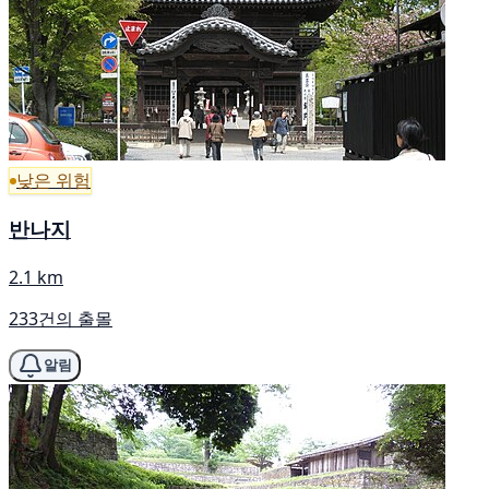
낮은 위험
반나지
2.1 km
233건의 출몰
알림