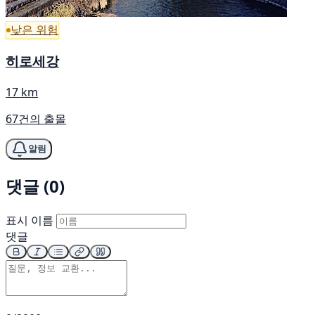
낮은 위험
히로세강
17 km
67건의 출몰
알림
댓글 (0)
표시 이름
댓글