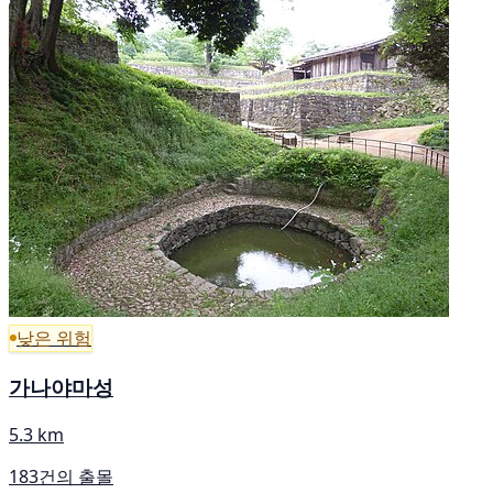
낮은 위험
가나야마성
5.3 km
183건의 출몰