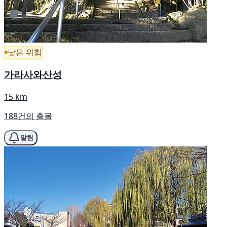
낮은 위험
가라사와산성
15 km
188건의 출몰
알림