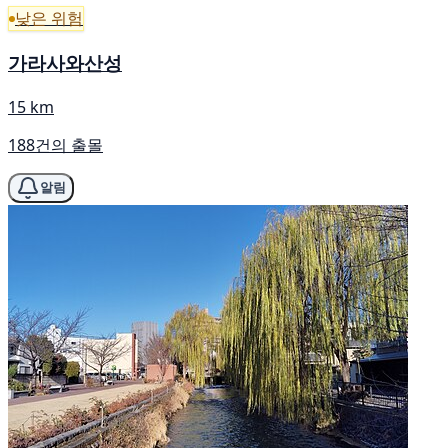
낮은 위험
가라사와산성
15 km
188건의 출몰
알림