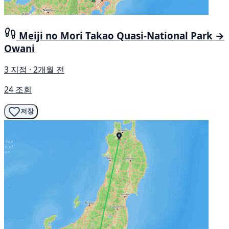
Meiji no Mori Takao Quasi-National Park →
Owani
3 지점 · 2개월 전
24 조회
저장