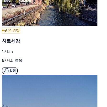
낮은 위험
히로세강
17 km
67건의 출몰
알림