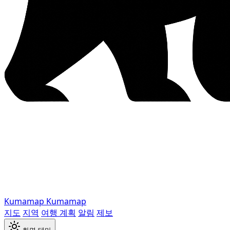
Kumamap
Kumamap
지도
지역
여행 계획
알림
제보