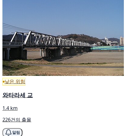
낮은 위험
와타라세 교
1.4 km
226건의 출몰
알림