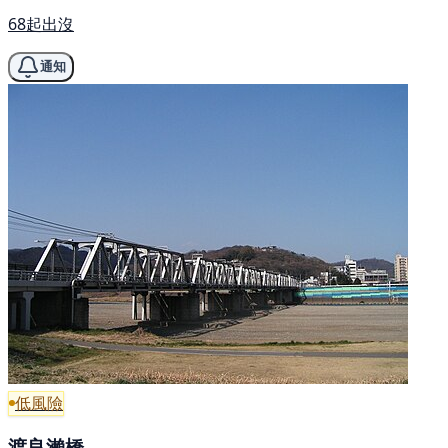
68起出沒
通知
低風險
渡良瀨橋