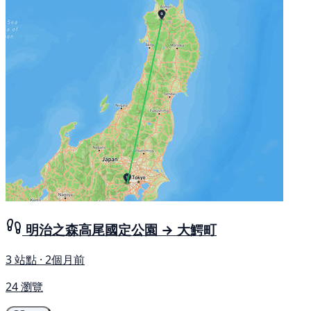
明治之森高尾國定公園 → 大鰐町
3 站點 · 2個月前
24 瀏覽