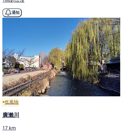
188起出沒
通知
低風險
廣瀨川
17 km