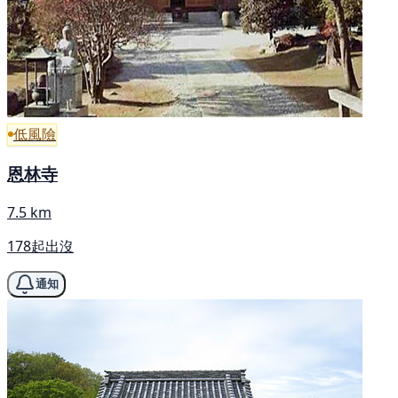
低風險
恩林寺
7.5 km
178起出沒
通知