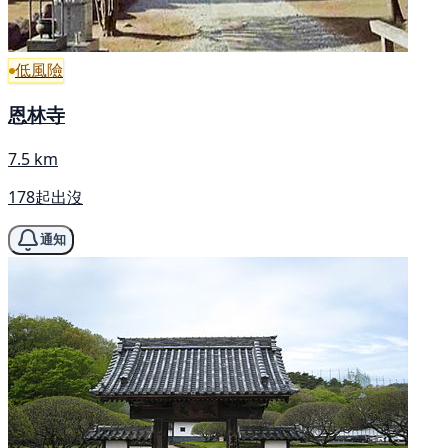
低風險
恩林寺
7.5 km
178起出沒
通知