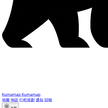
Kumamap
Kumamap
地圖
地區
行程規劃
通知
回報