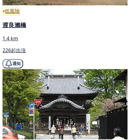
低風險
渡良瀨橋
1.4 km
226起出沒
通知