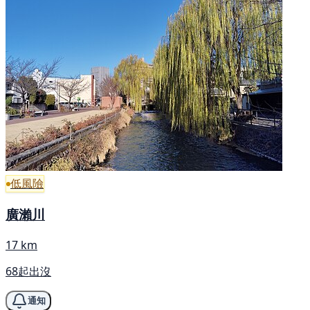
低風險
廣瀨川
17 km
68起出沒
通知