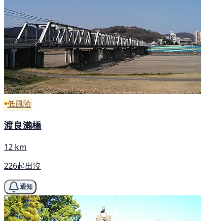
低風險
渡良瀨橋
12 km
226起出沒
通知