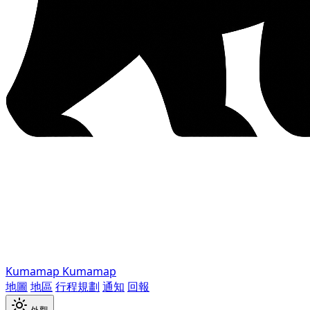
Kumamap
Kumamap
地圖
地區
行程規劃
通知
回報