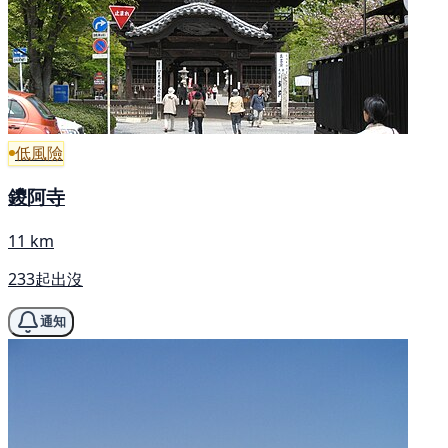
低風險
鑁阿寺
11 km
233起出沒
通知