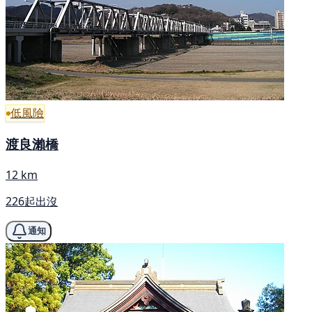
低風險
渡良瀨橋
12 km
226起出沒
通知