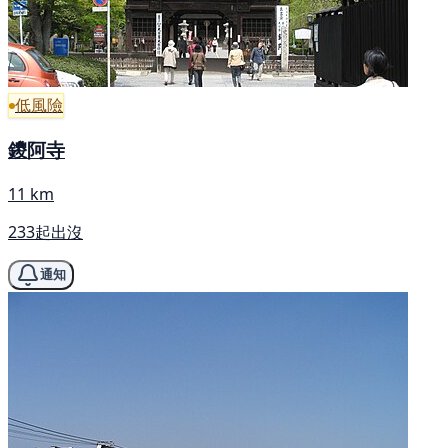
低風險
鑁阿寺
11 km
233起出沒
通知